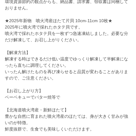
環境資源節約の観点からも、納品書、請求書、領収書は同梱して
おりません。
★2025年新物 噴火湾産ほたて片貝 10cm-11cm 10枚★
2025年に噴火湾で採れたホタテ貝です。
噴火湾で採れたホタテ貝を一枚ずつ急速凍結しました。必要な分
だけ解凍して、お召し上がりください。
【解凍方法】
解凍する時はできるだけ低い温度でゆっくり解凍して半解凍にな
ったら直ちに調理してください。
いったん解けたものを再び凍らせると品質が変わることがありま
すので、ご注意ください。
【お召し上がり方】
ベーベキューでバター焼等で
【北海道噴火湾産・新鮮ほたて】
豊かな自然に育まれた噴火湾産のほたては、身が大きく甘みが強
いのが特徴。
鮮度抜群で、生食でも美味しくいただけます。