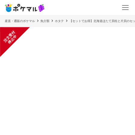
産直・通販のポケマル
魚介類
ホタテ
【セットでお得】北海道ほたて貝柱と片貝のセ
注
文
受
付
停
止
中