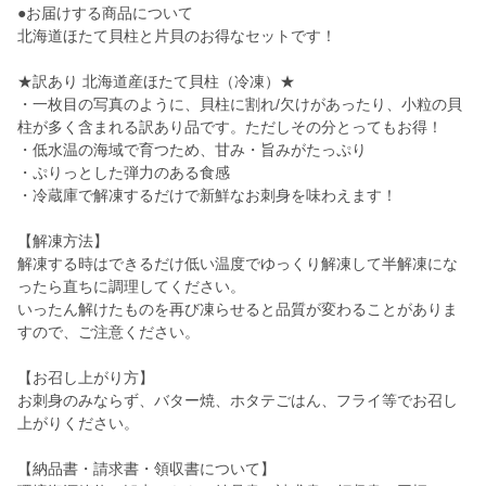
●お届けする商品について
北海道ほたて貝柱と片貝のお得なセットです！
★訳あり 北海道産ほたて貝柱（冷凍）★
・一枚目の写真のように、貝柱に割れ/欠けがあったり、小粒の貝
柱が多く含まれる訳あり品です。ただしその分とってもお得！
・低水温の海域で育つため、甘み・旨みがたっぷり
・ぷりっとした弾力のある食感
・冷蔵庫で解凍するだけで新鮮なお刺身を味わえます！
【解凍方法】
解凍する時はできるだけ低い温度でゆっくり解凍して半解凍にな
ったら直ちに調理してください。
いったん解けたものを再び凍らせると品質が変わることがありま
すので、ご注意ください。
【お召し上がり方】
お刺身のみならず、バター焼、ホタテごはん、フライ等でお召し
上がりください。
【納品書・請求書・領収書について】