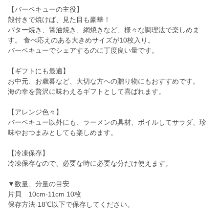
【バーベキューの主役】
殻付きで焼けば、見た目も豪華！
バター焼き、醤油焼き、網焼きなど、様々な調理法で楽しめま
す。 食べ応えのある大きめサイズが10枚入り。
バーベキューでシェアするのに丁度良い量です。
【ギフトにも最適】
お中元、お歳暮など、大切な方への贈り物にもおすすめです。
海の幸を贅沢に味わえるギフトとして喜ばれます。
【アレンジ色々】
バーベキュー以外にも、ラーメンの具材、ボイルしてサラダ、珍
味やおつまみとしても楽しめます。
【冷凍保存】
冷凍保存なので、必要な時に必要な分だけ使えます。
▼数量、分量の目安
片貝 10cm-11cm 10枚
保存方法-18℃以下で保存してください。