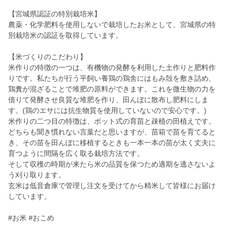
【宮城県認証の特別栽培米】
農薬・化学肥料を使用しないで栽培したお米として、宮城県の特
別栽培米の認証を取得しています。
【米づくりのこだわり】
米作りの特徴の一つは、有機物の発酵を利用した土作りと肥料作
りです。私たちが行う平飼い養鶏の鶏舎にはもみ殻を敷き詰め、
鶏糞が混ざることで堆肥の原料ができます。これを微生物の力を
借りて発酵させ良質な堆肥を作り、田んぼに散布し肥料にしま
す。(鶏のエサには抗生物質を使用していないので安心です。)
米作りの二つ目の特徴は、ポット式の育苗と疎植の田植えです。
どちらも聞き慣れない言葉だと思いますが、苗箱で苗を育てると
き、その苗を田んぼに移植するときも一本一本の苗が太く丈夫に
育つように間隔を広く取る栽培方法です。
そして収穫の時期が来たら米の品質を保つため適期を逃さないよ
う刈り取ります。
玄米は低音倉庫で管理し注文を受けてから精米して皆様にお届け
しています。
#お米 #おこめ