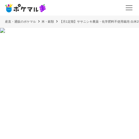
産直・通販のポケマル
米・穀類
【月1定期】ササニシキ農薬・化学肥料不使用栽培 白米2