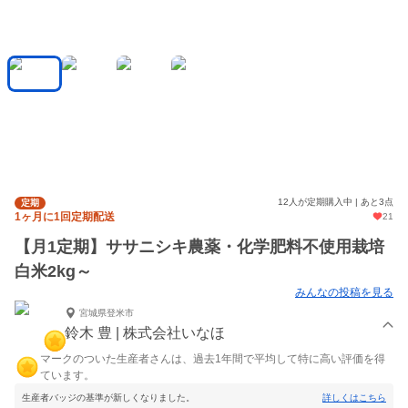
12人が定期購入中 | あと3点
定期
1ヶ月に1回定期配送
21
【月1定期】ササニシキ農薬・化学肥料不使用栽培
白米2kg～
みんなの投稿を見る
宮城県登米市
鈴木 豊 | 株式会社いなほ
マークのついた生産者さんは、過去1年間で平均して特に高い評価を得
ています。
生産者バッジの基準が新しくなりました。
詳しくはこちら