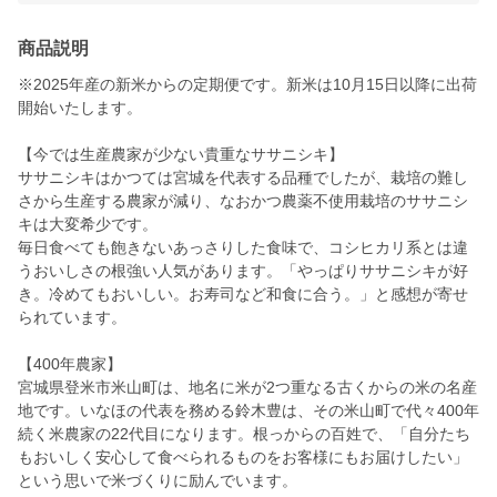
商品説明
※2025年産の新米からの定期便です。新米は10月15日以降に出荷
開始いたします。
【今では生産農家が少ない貴重なササニシキ】
ササニシキはかつては宮城を代表する品種でしたが、栽培の難し
さから生産する農家が減り、なおかつ農薬不使用栽培のササニシ
キは大変希少です。
毎日食べても飽きないあっさりした食味で、コシヒカリ系とは違
うおいしさの根強い人気があります。「やっぱりササニシキが好
き。冷めてもおいしい。お寿司など和食に合う。」と感想が寄せ
られています。
【400年農家】
宮城県登米市米山町は、地名に米が2つ重なる古くからの米の名産
地です。いなほの代表を務める鈴木豊は、その米山町で代々400年
続く米農家の22代目になります。根っからの百姓で、「自分たち
もおいしく安心して食べられるものをお客様にもお届けしたい」
という思いで米づくりに励んでいます。