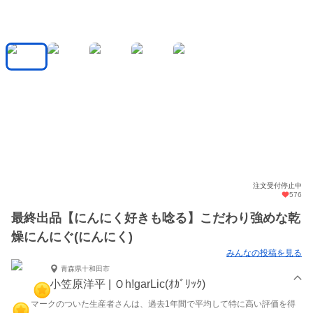
注文受付停止中
576
最終出品【にんにく好きも唸る】こだわり強めな乾
燥にんにぐ(にんにく)
みんなの投稿を見る
青森県十和田市
小笠原洋平 | Ｏh!garLic(ｵｶﾞﾘｯｸ)
マークのついた生産者さんは、過去1年間で平均して特に高い評価を得