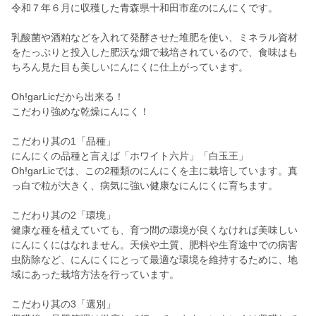
令和７年６月に収穫した青森県十和田市産のにんにくです。
乳酸菌や酒粕などを入れて発酵させた堆肥を使い、ミネラル資材
をたっぷりと投入した肥沃な畑で栽培されているので、食味はも
ちろん見た目も美しいにんにくに仕上がっています。
Oh!garLicだから出来る！
こだわり強めな乾燥にんにく！
こだわり其の1「品種」
にんにくの品種と言えば「ホワイト六片」「白玉王」
Oh!garLicでは、この2種類のにんにくを主に栽培しています。真
っ白で粒が大きく、病気に強い健康なにんにくに育ちます。
こだわり其の2「環境」
健康な種を植えていても、育つ間の環境が良くなければ美味しい
にんにくにはなれません。天候や土質、肥料や生育途中での病害
虫防除など、にんにくにとって最適な環境を維持するために、地
域にあった栽培方法を行っています。
こだわり其の3「選別」