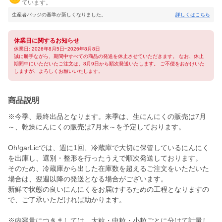
ています。
生産者バッジの基準が新しくなりました。
詳しくはこちら
休業日に関するお知らせ
休業日: 2026年8月5日~2026年8月8日
誠に勝手ながら、期間中すべての商品の発送を休止させていただきます。 なお、休止
期間中にいただいたご注文は、8月9日から順次発送いたします。 ご不便をおかけいた
しますが、よろしくお願いいたします。
商品説明
※今季、最終出品となります。来季は、生にんにくの販売は7月
～、乾燥にんにくの販売は7月末～を予定しております。
Oh!garLicでは、週に1回、冷蔵庫で大切に保管しているにんにく
を出庫し、選別・整形を行ったうえで順次発送しております。
そのため、冷蔵庫から出した在庫数を超えるご注文をいただいた
場合は、翌週以降の発送となる場合がございます。
新鮮で状態の良いにんにくをお届けするための工程となりますの
で、ご了承いただければ助かります。
※内容量につきましては、大粒・中粒・小粒ごとに分けて計量し