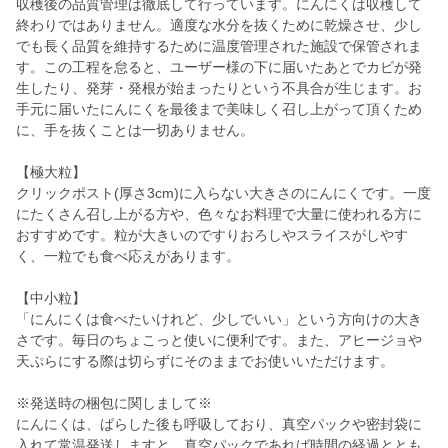
収穫後の品質管理は徹底して行っています。にんにくは収穫して
終わりではありません。適度な水分を抜くために乾燥させ、少し
でも長く品質を維持するために温度管理された施設で保管されま
す。この工程を怠ると、ユーザー様の下に届いたあとでカビが発
生したり、発芽・発根が始まったりという不具合が生じます。お
手元に届いたにんにくを最後まで美味しく召し上がって頂くため
に、手を抜くことは一切ありません。
【極大粒】
クリックポスト(厚さ3cm)に入らない大きさのにんにくです。一度
にたくさん召し上がる方や、色々なお料理で大量に使われる方に
おすすめです。粒が大きいのですりおろしやスライスがしやす
く、一粒でも食べ応えがあります。
【中小粒】
「にんにくは食べたいけれど、少しでいい」という方向けの大き
さです。毎日のちょこっと使いに便利です。また、アヒージョや
天ぷらにする際は切らずにそのままでお使いいただけます。
※発送時の梱包に関しまして※
にんにくは、ばらした後も呼吸しており、真空パックや密封袋に
入れて常温発送しますと、真空パックであれば時間の経過ととも