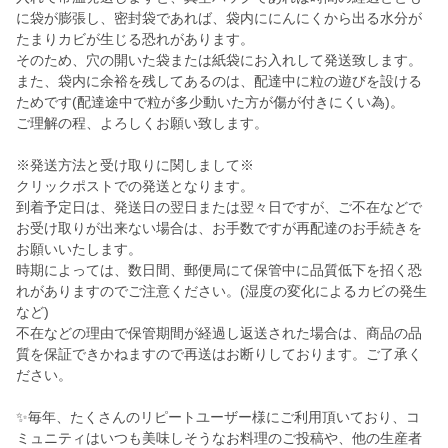
に袋が膨張し、密封袋であれば、袋内ににんにくから出る水分が
たまりカビが生じる恐れがあります。
そのため、穴の開いた袋または紙袋にお入れして発送致します。
また、袋内に余裕を残してあるのは、配達中に粒の遊びを設ける
ためです(配達途中で粒が多少動いた方が傷が付きにくい為)。
ご理解の程、よろしくお願い致します。
※発送方法と受け取りに関しまして※
クリックポストでの発送となります。
到着予定日は、発送日の翌日または翌々日ですが、ご不在などで
お受け取りが出来ない場合は、お手数ですが再配達のお手続きを
お願いいたします。
時期によっては、数日間、郵便局にて保管中に品質低下を招く恐
れがありますのでご注意ください。(湿度の変化によるカビの発生
など)
不在などの理由で保管期間が経過し返送された場合は、商品の品
質を保証できかねますので再送はお断りしております。ご了承く
ださい。
✨毎年、たくさんのリピートユーザー様にご利用頂いており、コ
ミュニティはいつも美味しそうなお料理のご投稿や、他の生産者