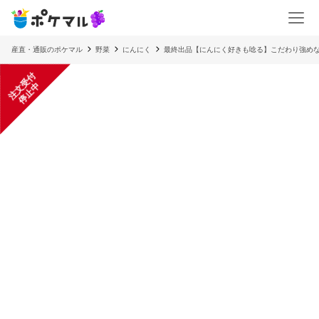
産直・通販のポケマル
野菜
にんにく
最終出品【にんにく好きも唸る】こだわり強めな
注
文
受
付
停
止
中