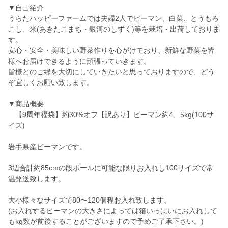
▼自己紹介
うらたハッピーファームでは夫婦2人でピーマン、白菜、とうもろ
こし、米(あきたこまち・銀河のしずく)等を栽培・出荷しておりま
す。
安心・安全・美味しい野菜作りを心がけており、新鮮な野菜を皆
様へお届けできるように頑張っていきます。
皆様とのご縁を大切にしていきたいと思っておりますので、どう
ぞ宜しくお願い致します。
▼商品概要
【9周年福袋】約30%オフ【訳あり】ピーマン約4、5kg(100サ
イズ)
岩手県産ピーマンです。
3辺合計約85cmの段ボールに可能な限りお入れし100サイズで常
温発送致します。
大小様々なサイズで80〜120個程お入れ致します。
(お入れするピーマンの大きさによっては箱いっぱいにお入れして
もkg数が前後することがございますので予めご了承下さい。)