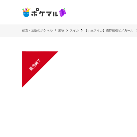
産直・通販のポケマル
果物
スイカ
【小玉スイカ】贈答規格ピノガール 
販売終了