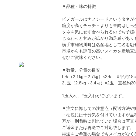
▼品種・味の特徴
ピノガールはナノシードというタネが
糖度が高くチッチェよりも果肉はしっ
タネを気にせず食べられるのでお子様
じゅわっと甘みが広がり満足感があり
横手市雄物川町は名産地として名を馳
市場からも評価の高いスイカを産地直
ぜひご賞味ください。
▼数量、分量の目安
L玉（2.1kg～2.7kg）×2玉 直径約18
2L玉（2.8kg～3.4㎏）×2玉 直径約20
1玉入れ、2玉入れがございます。
▼注文に際しての注意点（配送方法や
・梱包には十分気を付けていますが品
万が一到着時に割れていた場合は写真
ご返金または再送でご対応致します。
再送をご希望の場合でもスイカがなく