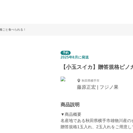
種ごと食べられる！
予約
2025年8月に発送
【小玉スイカ】贈答規格ピノ
秋田県横手市
藤原正宏 | フジノ果
商品説明
▼商品概要
名産地である秋田県横手市雄物川産の
贈答規格1玉入れ、2玉入れをご用意し