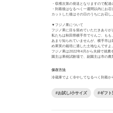
・収穫次第の発送となりますので配達
・到着後はなるべく一週間以内にお召
カットした後はその日のうちにお召し
▼フジノ果について
フジノ果に目を留めていただきありが
私たちは秋田県横手市でりんご、もも
あまり知られていませんが、横手市は
め果実の栽培に適した土地なんですよ
フジノ果は2022年4月から夫婦で就
園主は果樹試験場で、副園主は市の農
保存方法
冷蔵庫でよく冷やしてなるべく到着か
#お試し/小サイズ
#ギフト