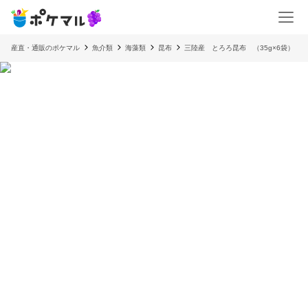
産直・通販のポケマル
魚介類
海藻類
昆布
三陸産 とろろ昆布 （35g×6袋）