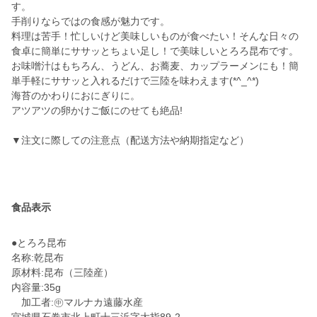
す。
手削りならではの食感が魅力です。
料理は苦手！忙しいけど美味しいものが食べたい！そんな日々の
食卓に簡単にササッとちょい足し！で美味しいとろろ昆布です。
お味噌汁はもちろん、うどん、お蕎麦、カップラーメンにも！簡
単手軽にササッと入れるだけで三陸を味わえます(*^_^*)
海苔のかわりにおにぎりに。
アツアツの卵かけご飯にのせても絶品!
▼注文に際しての注意点（配送方法や納期指定など）
食品表示
●とろろ昆布
名称:乾昆布
原材料:昆布（三陸産）
内容量:35g
加工者:㊥マルナカ遠藤水産