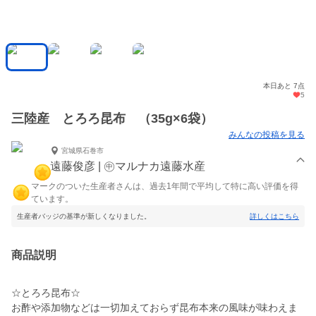
本日あと 7点
5
三陸産 とろろ昆布 （35g×6袋）
みんなの投稿を見る
宮城県石巻市
遠藤俊彦 | ㊥マルナカ遠藤水産
マークのついた生産者さんは、過去1年間で平均して特に高い評価を得
ています。
生産者バッジの基準が新しくなりました。
詳しくはこちら
商品説明
☆とろろ昆布☆
お酢や添加物などは一切加えておらず昆布本来の風味が味わえま