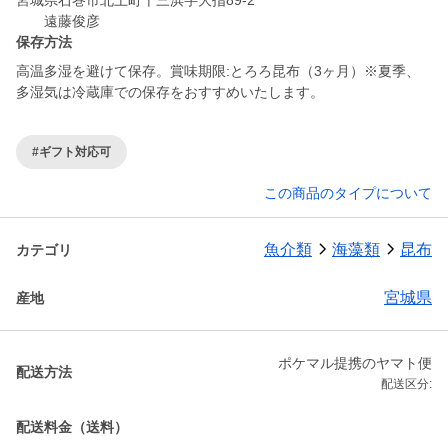
宮城県石巻市北上町十三浜字大指89-2
保存方法
高温多湿を避けて保存。賞味期限:とろろ昆布（3ヶ月）※夏季、
#ギフト対応可
この商品のタイプについて
魚介類
海藻類
昆布
カテゴリ
宮城県
産地
ポケマル提携のヤマト便
配送方法
配送区分:
配送料金（送料）