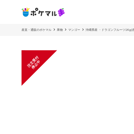
産直・通販のポケマル
果物
マンゴー
沖縄県産 ・ドラゴンフルーツ1Kg(
注
文
受
付
停
止
中