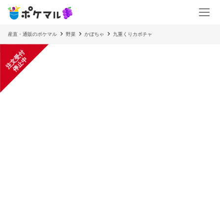
産直・通販のポケマル
野菜
かぼちゃ
九重くりカボチャ
注
文
受
付
停
止
中