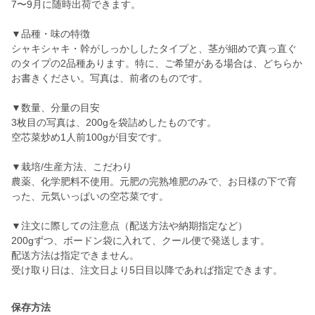
7〜9月に随時出荷できます。
▼品種・味の特徴
シャキシャキ・幹がしっかししたタイプと、茎が細めで真っ直ぐ
のタイプの2品種あります。特に、ご希望がある場合は、どちらか
お書きください。写真は、前者のものです。
▼数量、分量の目安
3枚目の写真は、200gを袋詰めしたものです。
空芯菜炒め1人前100gが目安です。
▼栽培/生産方法、こだわり
農薬、化学肥料不使用。元肥の完熟堆肥のみで、お日様の下で育
った、元気いっぱいの空芯菜です。
▼注文に際しての注意点（配送方法や納期指定など）
200gずつ、ボードン袋に入れて、クール便で発送します。
配送方法は指定できません。
受け取り日は、注文日より5日目以降であれば指定できます。
保存方法