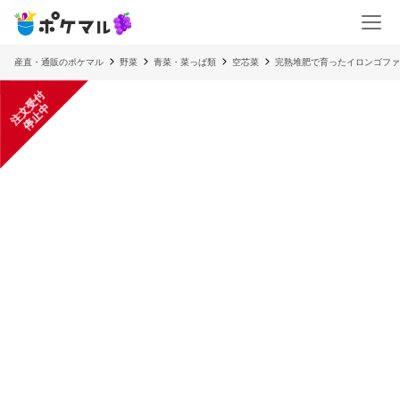
産直・通販のポケマル
野菜
青菜・菜っぱ類
空芯菜
完熟堆肥で育ったイロンゴファ
注
文
受
付
停
止
中