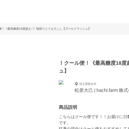
便！《最高糖度18度超え✨》朝採りとうもろこし【ゴールドラッシュ】
！クール便！《最高糖度18
ュ】
埼玉県熊谷市
松原大己 | hachi.farm 株
商品説明
こちらはクール便です！！お届けに日
です。
猛暑の場合はクール便をおすすめして