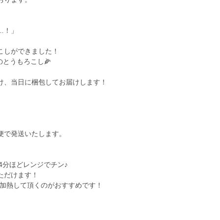
…！」
こしができました！
のとうもろこし🌽
け、当日に梱包してお届けします！
便で発送いたします。
4分ほどレンジでチン♪
ただけます！
は加熱して頂くのがおすすめです！