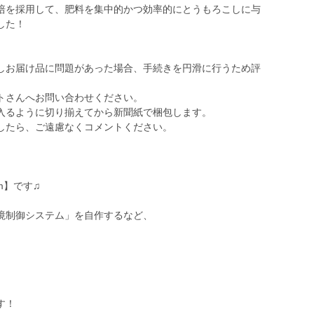
培を採用して、肥料を集中的かつ効率的にとうもろこしに与
した！
しお届け品に問題があった場合、手続きを円滑に行うため評
トさんへお問い合わせください。
入るように切り揃えてから新聞紙で梱包します。
したら、ご遠慮なくコメントください。
rm】です♫
境制御システム」を自作するなど、
す！