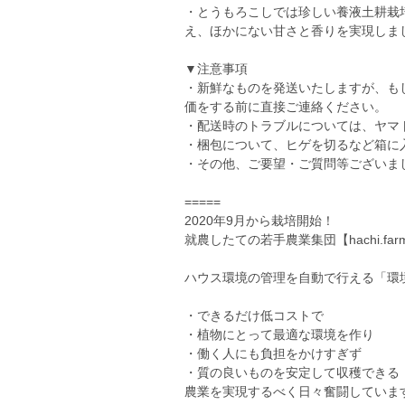
・とうもろこしでは珍しい養液土耕栽
え、ほかにない甘さと香りを実現しま
▼注意事項
・新鮮なものを発送いたしますが、も
価をする前に直接ご連絡ください。
・配送時のトラブルについては、ヤマ
・梱包について、ヒゲを切るなど箱に
・その他、ご要望・ご質問等ございま
=====
2020年9月から栽培開始！
就農したての若手農業集団【hachi.fa
ハウス環境の管理を自動で行える「環
・できるだけ低コストで
・植物にとって最適な環境を作り
・働く人にも負担をかけすぎず
・質の良いものを安定して収穫できる
農業を実現するべく日々奮闘していま