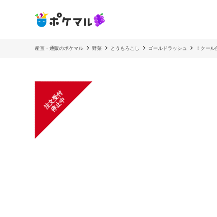
産直・通販のポケマル
野菜
とうもろこし
ゴールドラッシュ
！クール
注
文
受
付
停
止
中