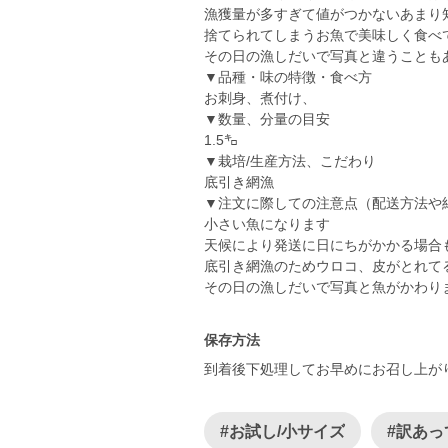
漁獲量が多すぎて値がつかないあまり
捨てられてしまうお魚で美味しく食べ
その日の漁しだいで写真と違うことも
▼品種・味の特徴・食べ方
お刺身、煮付け、
▼数量、分量の目安
1.5㌔
▼栽培/生産方法、こだわり
底引き網漁
▼注文に際しての注意点（配送方法や
小さい魚になります
天候により発送に日にちがかかる場合
底引き網漁のためウロコ、皮がとれて
その日の漁しだいで写真と魚がかわり
保存方法
到着後下処理してお早めにお召し上が
#お試し/小サイズ
#訳あっ