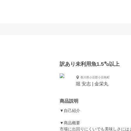
訳あり未利用魚1.5㌔以上
香川県小豆郡小豆島町
堀 安志 | 金栄丸
商品説明
▼自己紹介
▼商品概要
市場に出回りにくいでも美味しさには