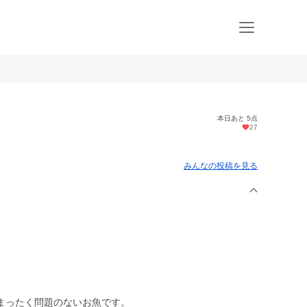
本日あと 5点
27
みんなの投稿を見る
まったく問題のないお魚です。