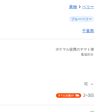
果物
ベリー
ブルーベリー
千葉県
ポケマル提携のヤマト便
配送区分:
可
2~3日