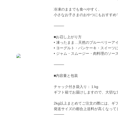
冷凍のままでも食べやすく、
小さなお子さまのおやつにもおすすめ
⸻
■お召し上がり方
• 凍ったまま…天然のブルーベリーア
• ヨーグルト・パンケーキ・スイーツ
• ジャム・スムージー・肉料理のソー
⸻
■内容量と包装
チャック付き袋入り：１kg
ギフト箱でお届けしますので、大切な
2kg以上まとめてご注文の際には、ギ
発送サイズの都合上送料が高くなって
⸻