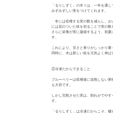
「るりしずく」の木々は、一年を通し
みずみずしい実をつけてくれます。
冬には収穫する実の数を減らし、おい
には花のついた枝を切ることで実の数
さらに栄養が実に凝縮するよう、初夏
す。
これにより、甘さと香りがしっかり乗
同時に、木は新しい枝を元気よく伸ば
②冷凍だからできること
ブルーベリーは収穫後に追熟しない果
も大切です。
しかし完熟させた実は、割れがでやす
す。
「るりしずく」は冷凍だからこそ、棚