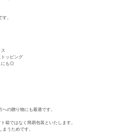
です。
イス
にトッピング
スにも◎
方への贈り物にも最適です。
フト箱ではなく簡易包装といたします。
しまうためです。