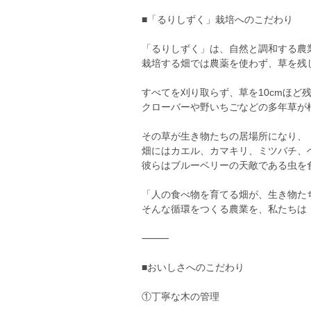
■「るりしずく」栽培へのこだわり
「るりしずく」は、自然と調和する農
栽培する畑では農薬を使わず、草を残
すべてを刈り取らず、草を10cmほど
クローバーや野いちごなどの多年草が
その草が生き物たちの居場所になり、
畑にはカエル、カマキリ、ミツバチ、
彼らはブルーベリーの天敵である虫を
「人の食べ物を育てる畑が、生き物た
そんな循環をつくる農業を、私たちは
⸻
■おいしさへのこだわり
①丁寧な木の管理