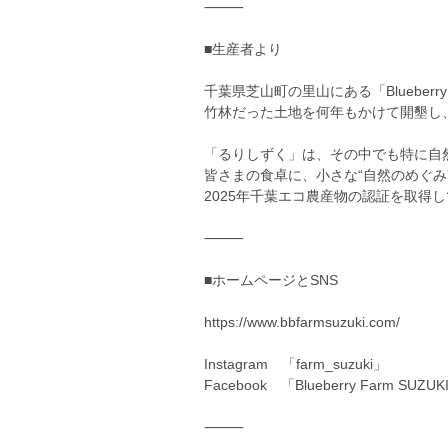
⸻
■生産者より
千葉県芝山町の里山にある「Blueberry 
竹林だった土地を何年もかけて開墾し、
「るりしずく」は、その中でも特に自
皆さまの食卓に、小さな“自然のめぐみ
2025年千葉エコ農産物の認証を取得
⸻
■ホームページとSNS
https://www.bbfarmsuzuki.com/
Instagram 「farm_suzuki」
Facebook 「Blueberry Farm SUZUK
⸻