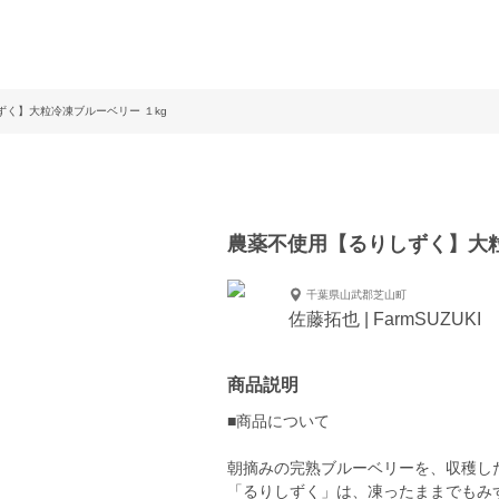
く】大粒冷凍ブルーベリー １kg
農薬不使用【るりしずく】大粒
千葉県山武郡芝山町
佐藤拓也 | FarmSUZUKI
商品説明
■商品について
朝摘みの完熟ブルーベリーを、収穫し
「るりしずく」は、凍ったままでもみ