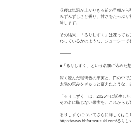
収穫は気温が上がりきる前の早朝から
みずみずしさと香り、甘さをたっぷり
凍します。
その結果、「るりしずく」は凍っても
わっているかのような、ジューシーで
⸻
■「るりしずく」という名前に込めた
深く澄んだ瑠璃色の果実と、口の中で
太陽の恵みをぎゅっと蓄えたような、
「るりしずく」は、2025年に誕生し
その名に恥じない果実を、これからも
るりしずくについてさらに詳しくはこ
https://www.bbfarmsuzuki.com/