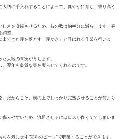
て大切に手入れすることによって、健やかに育ち、香り高く
しさを凝縮させるため、枝の数は約半分に減らします。春
を調整。
に出てきた芽を落とす「芽かき」と呼ばれる作業を行いま
った大粒の果実が育ちます。
し、翌年も良質な実を実らせてくれるのです。
物。だからこそ、樹の上でしっかり完熟させることが何より
く傷みやすいため、流通させるにはロスが多くでてしまいま
もちを気にせず“完熟のピーク”で収穫することができます。