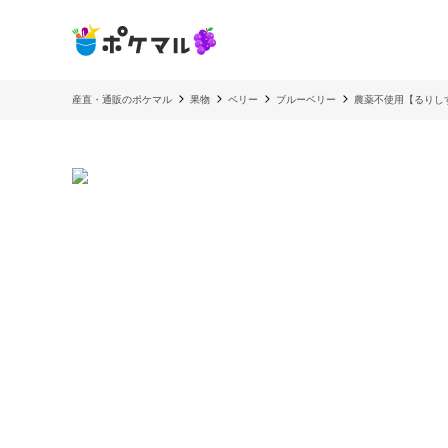
産直・通販のポケマル
果物
ベリー
ブルーベリー
農薬不使用【るりしず