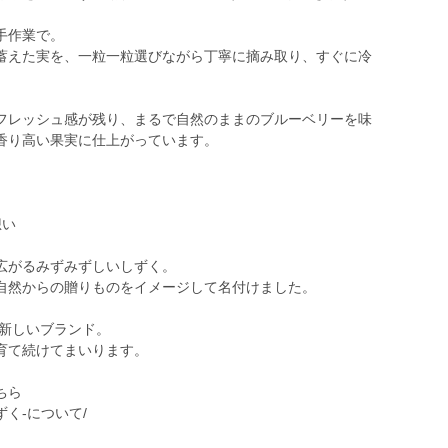
手作業で。
蓄えた実を、一粒一粒選びながら丁寧に摘み取り、すぐに冷
フレッシュ感が残り、まるで自然のままのブルーベリーを味
香り高い果実に仕上がっています。
想い
広がるみずみずしいしずく。
自然からの贈りものをイメージして名付けました。
た新しいブランド。
育て続けてまいります。
ちら
るりしずく-について/