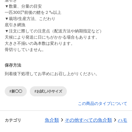
湯引き
▼数量、分量の目安
一匹300㌘前後の鱧を２㌔以上
▼栽培/生産方法、こだわり
底引き網漁
▼注文に際しての注意点（配送方法や納期指定など）
天候により発送に日にちがかかる場合もあります。
大きさ不揃いの為本数は変わります。
骨切りしていません。
保存方法
到着後下処理してお早めにお召し上がりください。
#新◯◯
#お試し/小サイズ
この商品のタイプについて
魚介類
その他すべての魚介類
ハモ
カテゴリ