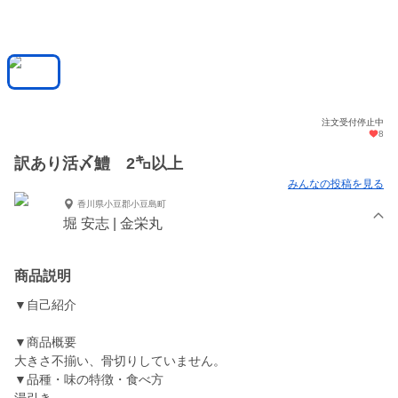
注文受付停止中
8
訳あり活〆鱧 2㌔以上
みんなの投稿を見る
香川県小豆郡小豆島町
堀 安志 | 金栄丸
商品説明
▼自己紹介
▼商品概要
大きさ不揃い、骨切りしていません。
▼品種・味の特徴・食べ方