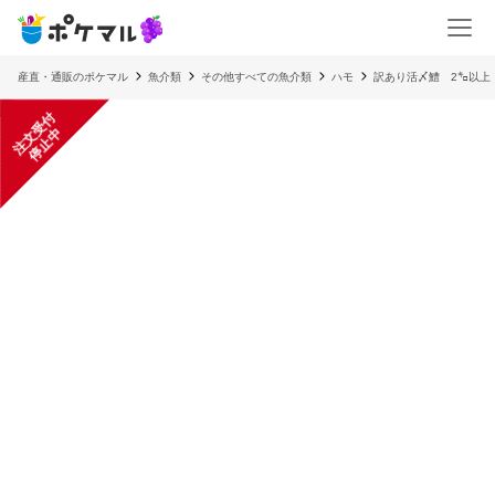
産直・通販のポケマル
魚介類
その他すべての魚介類
ハモ
訳あり活〆鱧 2㌔以上
注
文
受
付
停
止
中