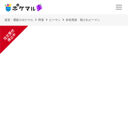
産直・通販のポケマル
野菜
ピーマン
奈良県産 朝どれピーマン
注
文
受
付
停
止
中