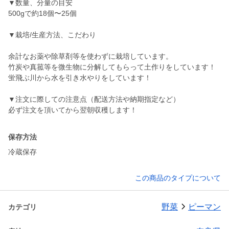
▼数量、分量の目安
500gで約18個〜25個
▼栽培/生産方法、こだわり
余計なお薬や除草剤等を使わずに栽培しています。
竹炭や真菰等を微生物に分解してもらって土作りをしています！
蛍飛ぶ川から水を引き水やりをしています！
▼注文に際しての注意点（配送方法や納期指定など）
必ず注文を頂いてから翌朝収穫します！
保存方法
冷蔵保存
この商品のタイプについて
野菜
ピーマン
カテゴリ