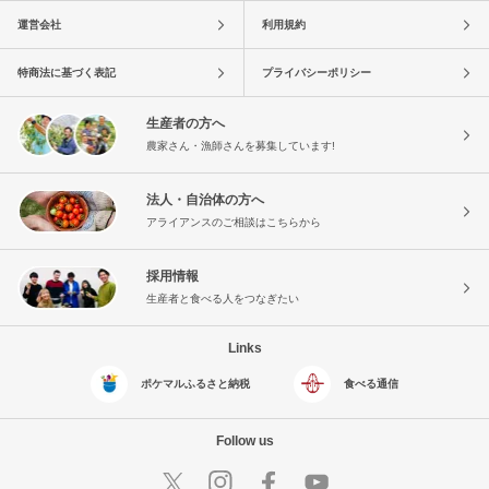
運営会社
利用規約
特商法に基づく表記
プライバシーポリシー
生産者の方へ
農家さん・漁師さんを募集しています!
法人・自治体の方へ
アライアンスのご相談はこちらから
採用情報
生産者と食べる人をつなぎたい
Links
ポケマルふるさと納税
食べる通信
Follow us