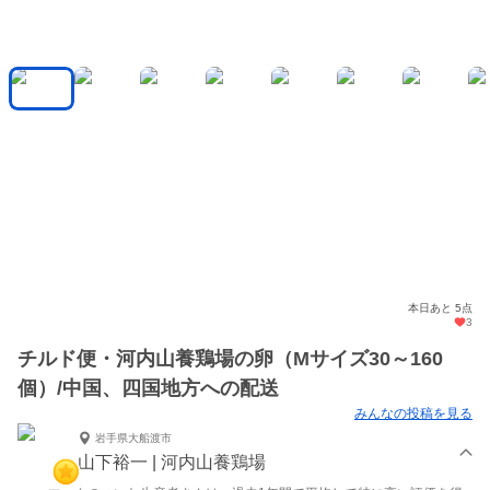
本日あと 5点
3
チルド便・河内山養鶏場の卵（Mサイズ30～160
個）/中国、四国地方への配送
みんなの投稿を見る
岩手県大船渡市
山下裕一 | 河内山養鶏場