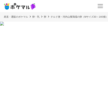
産直・通販のポケマル
卵・乳
卵
チルド便・河内山養鶏場の卵（Mサイズ30～160個