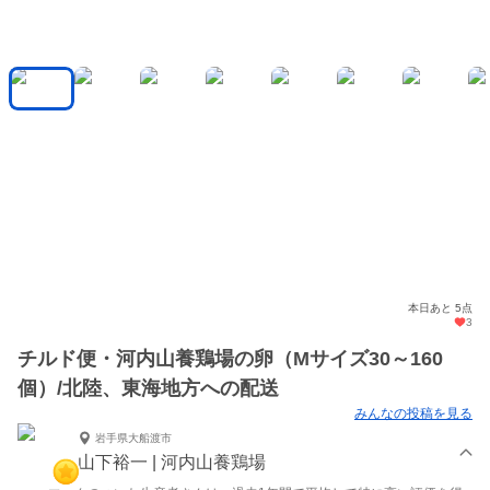
本日あと 5点
3
チルド便・河内山養鶏場の卵（Mサイズ30～160
個）/北陸、東海地方への配送
みんなの投稿を見る
岩手県大船渡市
山下裕一 | 河内山養鶏場