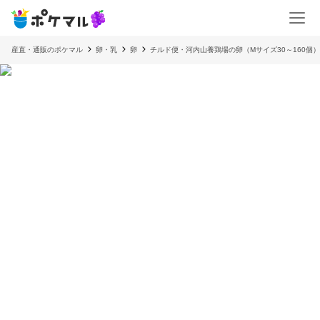
産直・通販のポケマル
卵・乳
卵
チルド便・河内山養鶏場の卵（Mサイズ30～160個