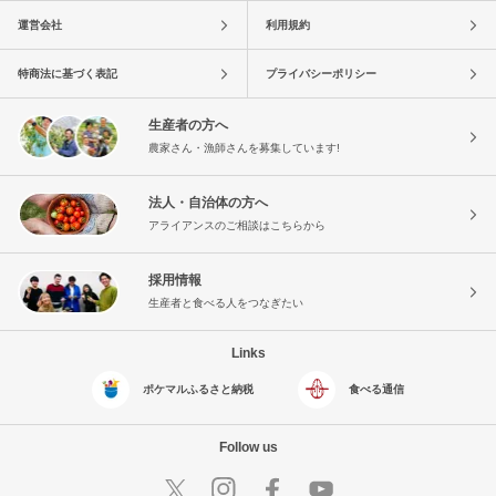
運営会社
利用規約
特商法に基づく表記
プライバシーポリシー
生産者の方へ
農家さん・漁師さんを募集しています!
法人・自治体の方へ
アライアンスのご相談はこちらから
採用情報
生産者と食べる人をつなぎたい
Links
ポケマルふるさと納税
食べる通信
Follow us