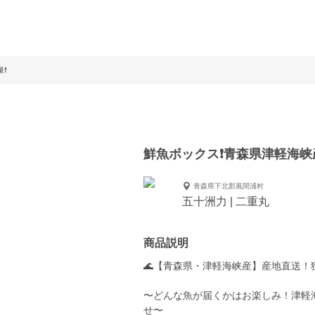
❗️
鮮魚ボックス❗️青森県津軽海峡産
青森県下北郡風間浦村
五十洲力 | 二重丸
商品説明
🌊【青森県・津軽海峡産】産地直送！
〜どんな魚が届くかはお楽しみ！津軽
せ〜