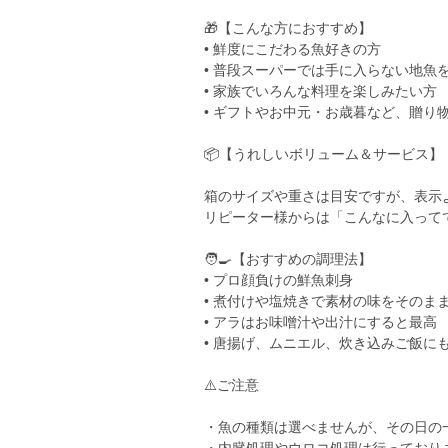
🎁【こんな方におすすめ】
• 鮮度にこだわる魚好きの方
• 普段スーパーでは手に入らない地魚
• 家族でいろんな料理を楽しみたい方
• ギフトやお中元・お歳暮など、贈り
📦【うれしいボリューム＆サービス】
箱のサイズや重さは目安ですが、表示
リピーター様からは「こんなに入ってて
🧑‍🍳【おすすめの調理法】
• プロ顔負けの鮮魚刺身
• 煮付けや塩焼きで素材の味をそのま
• アラはお味噌汁や出汁にすると最高
• 唐揚げ、ムニエル、炊き込みご飯に
⚠️ご注意
・魚の種類は選べませんが、その日の