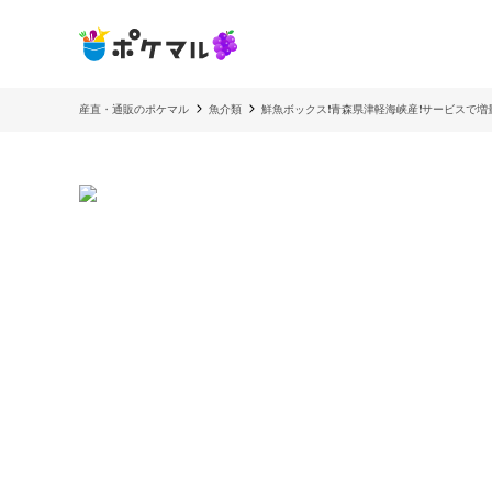
産直・通販のポケマル
魚介類
鮮魚ボックス❗️青森県津軽海峡産❗️サービスで増量