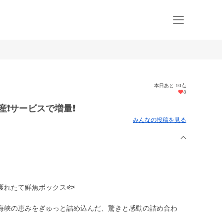
本日あと 10点
8
❗️サービスで増量❗️
みんなの投稿を見る
獲れたて鮮魚ボックス🐟
海峡の恵みをぎゅっと詰め込んだ、驚きと感動の詰め合わ