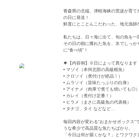
青森県の北端、津軽海峡の荒波が育て
の日に発送！
鮮度にとことんこだわった、地元漁師
私たちは、日々海に出て、旬の魚を一
その日の朝に獲れた魚を、氷でしっか
に“食べ頃”！
🐠【内容例】※日によって異なります
• マゾイ（本州北部の高級根魚）
• クロソイ（煮付けが絶品！）
• ムラソイ（旨味たっぷりの白身）
• アイナメ（肉厚で煮ても焼いても◎
• カレイ（煮付け定番！）
• ヒラメ（まさに高級魚の代表格）
• タナゴ、タイ などなど…
毎回内容が変わる“おまかせボックス
うな希少で高品質な魚たちばかり。
「今日は何が届くかな？」とワクワク