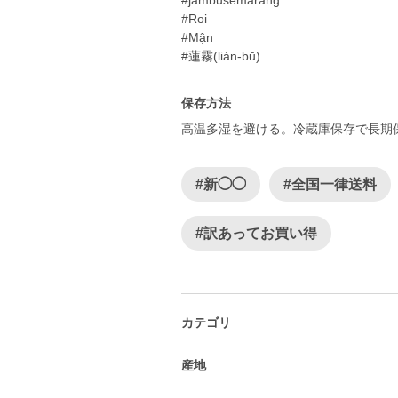
#jambusemarang
#Roi
#Mận
#蓮霧(lián-bū)
保存方法
高温多湿を避ける。冷蔵庫保存で長期
#新◯◯
#全国一律送料
#訳あってお買い得
カテゴリ
産地