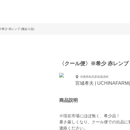
希少 赤レンブ (傷あり品)
〈クール便〉※希少 赤レンブ 
沖縄県島尻郡南風原町
宮城孝夫 | UCHINAFA
商品説明
※現在市場にほぼ無く、希少品！
暑さ厳しくなり、クール便での出品に
連絡ください。