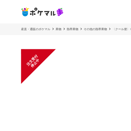
産直・通販のポケマル
果物
熱帯果物
その他の熱帯果物
〈クール便〉※
注
文
受
付
停
止
中