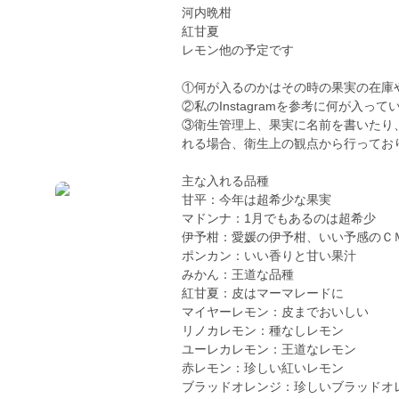
河内晩柑
紅甘夏
レモン他の予定です
①何が入るのかはその時の果実の在庫
②私のInstagramを参考に何が入
③衛生管理上、果実に名前を書いたり
れる場合、衛生上の観点から行ってお
主な入れる品種
甘平：今年は超希少な果実
マドンナ：1月でもあるのは超希少
伊予柑：愛媛の伊予柑、いい予感のＣ
ポンカン：いい香りと甘い果汁
みかん：王道な品種
紅甘夏：皮はマーマレードに
マイヤーレモン：皮までおいしい
リノカレモン：種なしレモン
ユーレカレモン：王道なレモン
赤レモン：珍しい紅いレモン
ブラッドオレンジ：珍しいブラッドオ