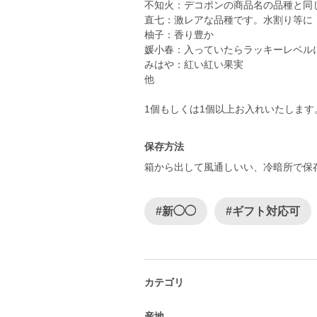
不知火：デコポンの商品名の品種と同
直七：激レアな品種です。水割り等に
柚子：香り豊か
媛小春：入っていたらラッキーレベル
みはや：紅い紅い果実
他
保存方法
箱から出して風通しいい、冷暗所で保
#新◯◯
#ギフト対応可
カテゴリ
産地