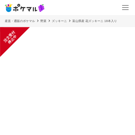
産直・通販のポケマル
野菜
ズッキーニ
富山県産 花ズッキーニ 18本入り
注
文
受
付
停
止
中