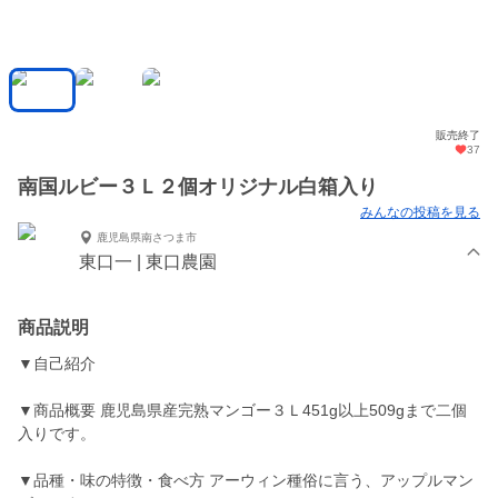
販売終了
37
南国ルビー３Ｌ２個オリジナル白箱入り
みんなの投稿を見る
鹿児島県南さつま市
東口一 | 東口農園
商品説明
▼自己紹介
▼商品概要 鹿児島県産完熟マンゴー３Ｌ451g以上509gまで二個
入りです。
▼品種・味の特徴・食べ方 アーウィン種俗に言う、アップルマン