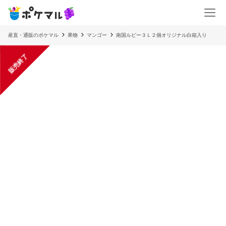
産直・通販のポケマル
果物
マンゴー
南国ルビー３Ｌ２個オリジナル白箱入り
販売終了