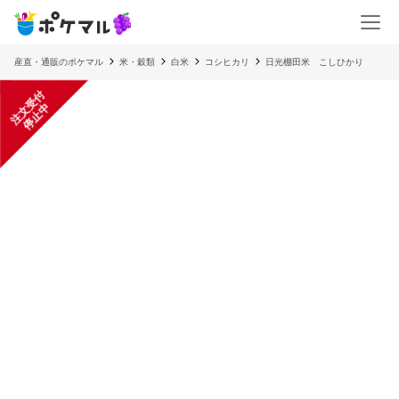
産直・通販のポケマル
米・穀類
白米
コシヒカリ
日光棚田米 こしひかり
注
文
受
付
停
止
中