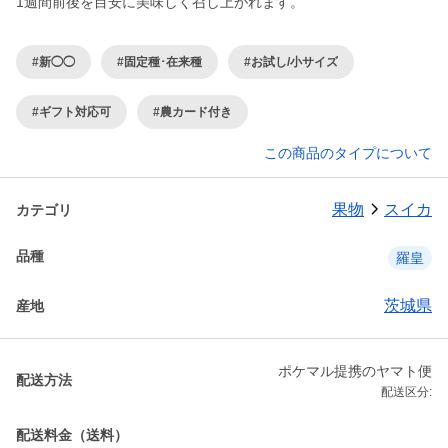
1週間前後を目安に美味しく召し上がれます。
#新◯◯
#固定種･在来種
#お試し/小サイズ
#ギフト対応可
#農カード付き
この商品のタイプについて
果物
スイカ
カテゴリ
品種
羅皇
茨城県
産地
ポケマル提携のヤマト便
配送方法
配送区分:
配送料金（送料）