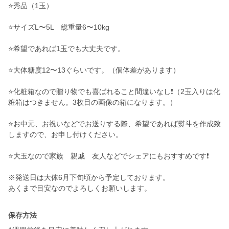
⭐️秀品（1玉）
⭐️サイズL〜5L 総重量6〜10kg
⭐️希望であれば1玉でも大丈夫です。
⭐️大体糖度12〜13ぐらいです。（個体差があります）
⭐️化粧箱なので贈り物でも喜ばれること間違いなし❗️（2玉入りは化
粧箱はつきません。3枚目の画像の箱になります。）
⭐️お中元、お祝いなどでお送りする際、希望であれば熨斗を作成致
しますので、お申し付けください。
⭐️大玉なので家族 親戚 友人などでシェアにもおすすめです❗️
※発送日は大体6月下旬頃から予定しております。
あくまで目安なのでよろしくお願いします。
保存方法