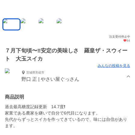
注文受付停止中
84
７月下旬頃〜‼️安定の美味しさ 羅皇ザ・スウィー
ト 大玉スイカ
みんなの投稿を見る
茨城県常総市
野口 正 | やさい屋ぐっさん
商品説明
過去最高糖度記録更新 14.7度❗️
家業である農家を継いで自分で6代目になります。
先代からずっとスイカを作ってきているので、味には自信があり
ます。