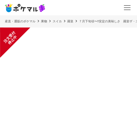
産直・通販のポケマル
果物
スイカ
羅皇
７月下旬頃〜‼️安定の美味しさ 羅皇ザ
注
文
受
付
停
止
中