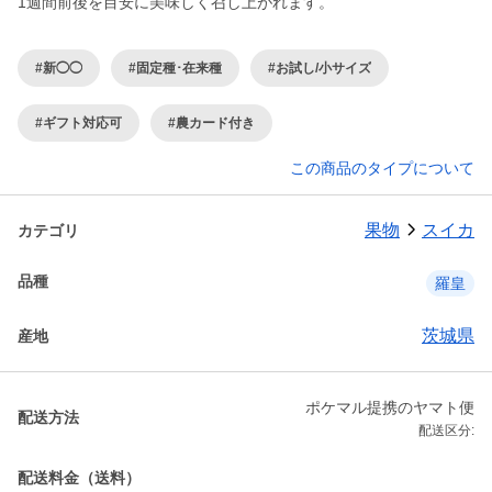
1週間前後を目安に美味しく召し上がれます。
#新◯◯
#固定種･在来種
#お試し/小サイズ
#ギフト対応可
#農カード付き
この商品のタイプについて
果物
スイカ
カテゴリ
品種
羅皇
茨城県
産地
ポケマル提携のヤマト便
配送方法
配送区分:
配送料金（送料）