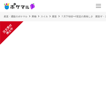
産直・通販のポケマル
果物
スイカ
羅皇
７月下旬頃〜‼️安定の美味しさ 羅皇ザ
注
文
受
付
停
止
中