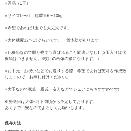
⭐️秀品（1玉）
⭐️サイズL〜5L 総重量6〜10kg
⭐️希望であれば1玉でも大丈夫です。
⭐️大体糖度12〜13ぐらいです。（個体差があります）
⭐️化粧箱なので贈り物でも喜ばれること間違いなし❗️（2玉入りは化
粧箱はつきません。3枚目の画像の箱になります。）
⭐️お中元、お祝いなどでお送りする際、希望であれば熨斗を作成致
しますので、お申し付けください。
⭐️大玉なので家族 親戚 友人などでシェアにもおすすめです❗️
※発送日は大体6月下旬頃から予定しております。
あくまで目安なのでよろしくお願いします。
保存方法