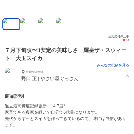
注文受付停止中
84
７月下旬頃〜‼️安定の美味しさ 羅皇ザ・スウィー
ト 大玉スイカ
みんなの投稿を見る
茨城県常総市
野口 正 | やさい屋ぐっさん
商品説明
過去最高糖度記録更新 14.7度❗️
家業である農家を継いで自分で6代目になります。
先代からずっとスイカを作ってきているので、味には自信があり
ます。