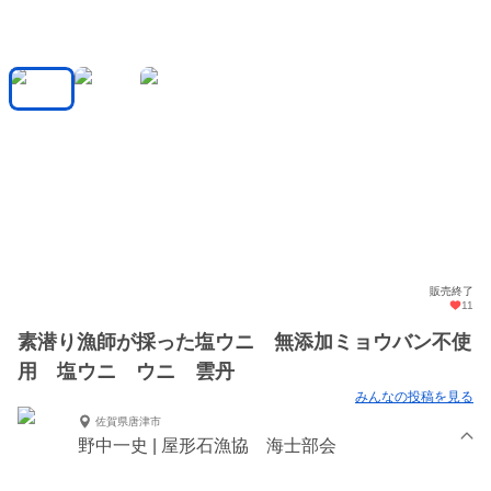
販売終了
11
素潜り漁師が採った塩ウニ 無添加ミョウバン不使
用 塩ウニ ウニ 雲丹
みんなの投稿を見る
佐賀県唐津市
野中一史 | 屋形石漁協 海士部会