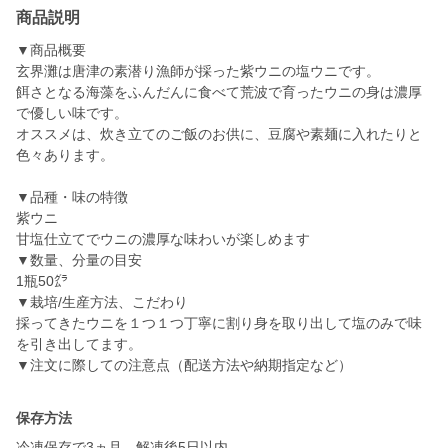
商品説明
▼商品概要
玄界灘は唐津の素潜り漁師が採った紫ウニの塩ウニです。
餌さとなる海藻をふんだんに食べて荒波で育ったウニの身は濃厚
で優しい味です。
オススメは、炊き立てのご飯のお供に、豆腐や素麺に入れたりと
色々あります。
▼品種・味の特徴
紫ウニ
甘塩仕立てでウニの濃厚な味わいが楽しめます
▼数量、分量の目安
1瓶50㌘
▼栽培/生産方法、こだわり
採ってきたウニを１つ１つ丁寧に割り身を取り出して塩のみで味
を引き出してます。
▼注文に際しての注意点（配送方法や納期指定など）
保存方法
冷凍保存で3ヵ月、解凍後5日以内