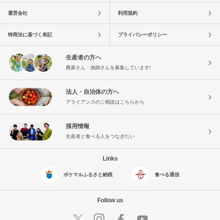
運営会社
利用規約
特商法に基づく表記
プライバシーポリシー
生産者の方へ
農家さん・漁師さんを募集しています!
法人・自治体の方へ
アライアンスのご相談はこちらから
採用情報
生産者と食べる人をつなぎたい
Links
ポケマルふるさと納税
食べる通信
Follow us