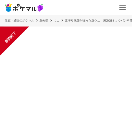
産直・通販のポケマル
魚介類
ウニ
素潜り漁師が採った塩ウニ 無添加ミョウバン不
販売終了