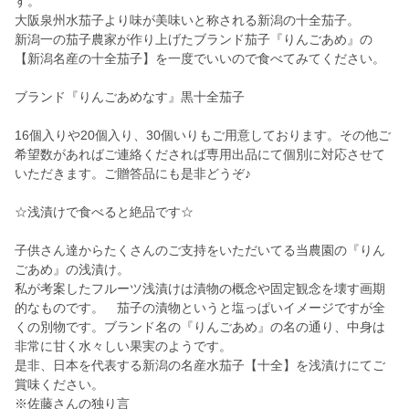
す。
大阪泉州水茄子より味が美味いと称される新潟の十全茄子。
新潟一の茄子農家が作り上げたブランド茄子『りんごあめ』の
【新潟名産の十全茄子】を一度でいいので食べてみてください。
ブランド『りんごあめなす』黒十全茄子
16個入りや20個入り、30個いりもご用意しております。その他ご
希望数があればご連絡くだされば専用出品にて個別に対応させて
いただきます。ご贈答品にも是非どうぞ♪
☆浅漬けで食べると絶品です☆
子供さん達からたくさんのご支持をいただいてる当農園の『りん
ごあめ』の浅漬け。
私が考案したフルーツ浅漬けは漬物の概念や固定観念を壊す画期
的なものです。 茄子の漬物というと塩っぱいイメージですが全
くの別物です。ブランド名の『りんごあめ』の名の通り、中身は
非常に甘く水々しい果実のようです。
是非、日本を代表する新潟の名産水茄子【十全】を浅漬けにてご
賞味ください。
※佐藤さんの独り言