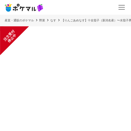
産直・通販のポケマル
野菜
なす
【りんごあめなす】十全茄子（新潟名産）〜水茄子
注
文
受
付
停
止
中