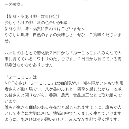
ーの黄身』
【新鮮・訳あり卵・数量限定】
少し小ぶりの卵、殻の色合いがB級…
新鮮な卵、味・品質に変わりはございません。
やさしい風味、自然のままの美味しさ…ぜひ、ご賞味くださいま
せ。
八ヶ岳のふもとで孵化後２日目から『ぶーこっこ』のみんなで大
事に育てているニワトリのたまごです。２日目から育てている養
鶏場はなかなかありません！
『ぶーこっこ』は・・・
NＰOあさひ「ぶーこっこ」は知的障がい・精神障がいをもつ利用
者さんが働く場です。八ケ岳のふもと、四季を感じながら・地域
の皆さんと関りながら、養鶏、農業、食品加工などに取り組んで
います。
誰もが生きる価値のある存在だと感じられますように。誰もが人
として本当に大切にされ、地域の中でたくましく生きていけます
ように。あさひはその願いのもと、みんなが笑顔で働く場です。