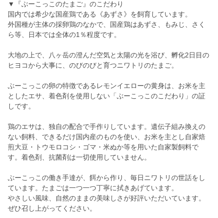
▼『ぶーこっこのたまご』のこだわり
国内では希少な国産鶏である《あずさ》を飼育しています。
外国種が主体の採卵鶏のなかで、国産鶏はあずさ、もみじ、さく
ら等、日本では全体の1％程度です。
大地の上で、八ヶ岳の澄んだ空気と太陽の光を浴び、孵化2日目の
ヒヨコから大事に、のびのびと育つニワトリのたまご。
ぶーこっこの卵の特徴であるレモンイエローの黄身は、お米を主
としたエサ、着色剤を使用しない「ぶーこっこのこだわり」の証
しです。
鶏のエサは、独自の配合で手作りしています。遺伝子組み換えの
ない飼料、できるだけ国内産のものを使い、お米を主とし自家焙
煎大豆・トウモロコシ・ゴマ・米ぬか等を用いた自家製飼料で
す。着色剤、抗菌剤は一切使用していません。
ぶーこっこの働き手達が、餌から作り、毎日ニワトリの世話をし
ています。たまごは一つ一つ丁寧に拭きあげています。
やさしい風味、自然のままの美味しさが好評いただいています。
ぜひ召し上がってください。