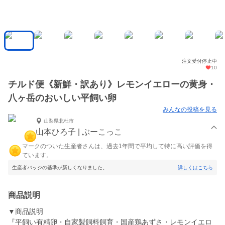
注文受付停止中
10
チルド便《新鮮・訳あり》レモンイエローの黄身・
八ヶ岳のおいしい平飼い卵
みんなの投稿を見る
山梨県北杜市
山本ひろ子 | ぶーこっこ
マークのついた生産者さんは、過去1年間で平均して特に高い評価を得
ています。
生産者バッジの基準が新しくなりました。
詳しくはこちら
商品説明
▼商品説明
『平飼い有精卵・自家製飼料飼育・国産鶏あずさ・レモンイエロ