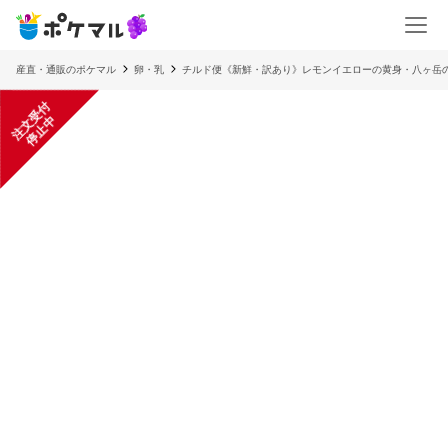
産直・通販のポケマル
卵・乳
チルド便《新鮮・訳あり》レモンイエローの黄身・八ヶ岳
注
文
受
付
停
止
中