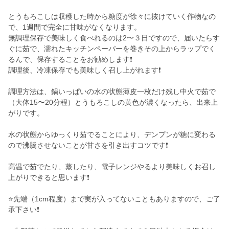
とうもろこしは収穫した時から糖度が徐々に抜けていく作物なの
で、1週間で完全に甘味がなくなります。
無調理保存で美味しく食べれるのは2〜３日ですので、届いたらす
ぐに茹で、濡れたキッチンペーパーを巻きその上からラップでく
るんで、保存することをお勧めします❗️
調理後、冷凍保存でも美味しく召し上がれます❗️
調理方法は、鍋いっぱいの水の状態薄皮一枚だけ残し中火で茹で
（大体15〜20分程）とうもろこしの黄色が濃くなったら、出来上
がりです。
水の状態からゆっくり茹でることにより、デンプンが糖に変わる
ので沸騰させないことが甘さを引き出すコツです❗️
高温で茹でたり、蒸したり、電子レンジやるより美味しくお召し
上がりできると思います❗️
⭐️先端（1cm程度）まで実が入ってないこともありますので、ご了
承下さい❗️