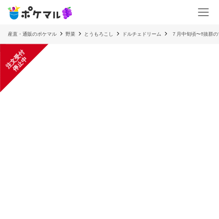
産直・通販のポケマル
野菜
とうもろこし
ドルチェドリーム
７月中旬頃〜‼️抜群
注
文
受
付
停
止
中