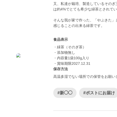
又、私達が栽培、製造しているそのぎ
は約4%でとても希少な緑茶とされて
そんな我が家で作った、「やぶきた」
感じることの出来る緑茶です。
食品表示
・緑茶（そのぎ茶）
・添加物無し
・内容量1袋100g入り
・賞味期限2027.12.31
保存方法
高温多湿でない場所での保管をお願い
#新◯◯
#ポストにお届け