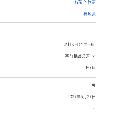
お茶
緑茶
長崎県
送料:0円 (全国一律)
事前相談必須
4~7日
可
2027年5月27日