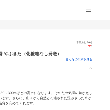
本日あと 30点
1
茶縁 やぶきた（化粧箱なし発送）
みんなの投稿を見る
店
80～300mほどの高台になります。そのため気温の差が激し
います。さらに、山々から自然とろ過された澄みきった水が
品質を高めてくれます。