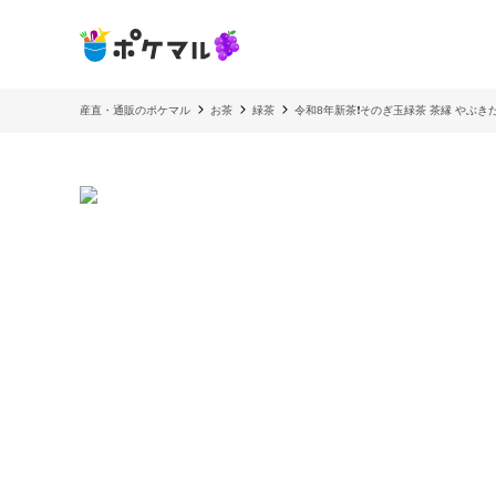
産直・通販のポケマル
お茶
緑茶
令和8年新茶❗️そのぎ玉緑茶 茶縁 やぶ