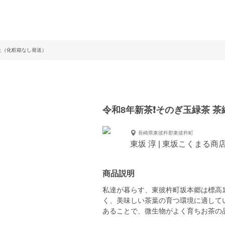
きた（化粧箱なし発送）
令和8年新茶❗️そのぎ玉緑茶 
長崎県東彼杵郡東彼杵町
東坂 淳 | 東坂こくまる商
商品説明
私達が暮らす、東彼杵町坂本郷は標高1
く、美味しい茶葉の育つ環境に適して
あることで、微生物がよく育ちお茶の