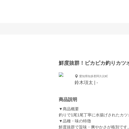
鮮度抜群！ピカピカ釣りカツ
愛知県知多郡阿久比町
鈴木項太 | -
商品説明
▼商品概要
釣りで1尾1尾丁寧に水揚げされたカツ
▼品種・味の特徴
鮮度抜群で旨味・爽やかさが格別です