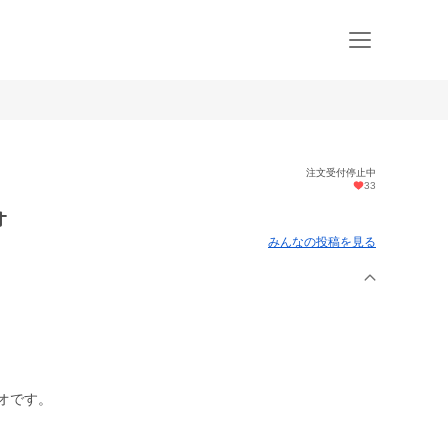
注文受付停止中
33
オ
みんなの投稿を見る
オです。
。