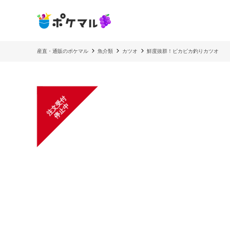
産直・通販のポケマル
魚介類
カツオ
鮮度抜群！ピカピカ釣りカツオ
注
文
受
付
停
止
中