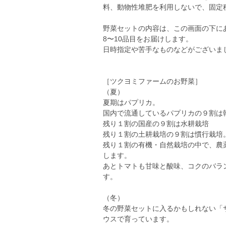
料、動物性堆肥を利用しないで、固定
野菜セットの内容は、この画面の下に
8〜10品目をお届けします。
日時指定や苦手なものなどがございま
［ツクヨミファームのお野菜］
（夏）
夏期はパプリカ。
国内で流通しているパプリカの９割は
残り１割の国産の９割は水耕栽培
残り１割の土耕栽培の９割は慣行栽培
残り１割の有機・自然栽培の中で、農
します。
あとトマトも甘味と酸味、コクのバラ
す。
（冬）
冬の野菜セットに入るかもしれない「
ウスで育っています。