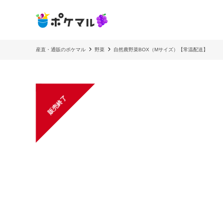
産直・通販のポケマル
野菜
自然農野菜BOX（Mサイズ）【常温配送】
販売終了