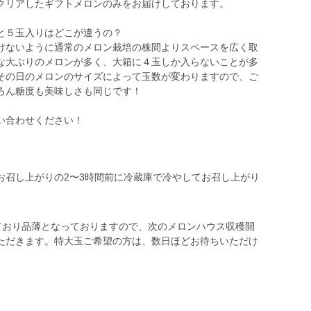
クリアしたギフトメロンのみをお届けしております。
と５玉入りはどこが違うの？
けないように通常のメロン栽培の株間よりスペースを広く取
な大ぶりのメロンが多く、大箱に４玉しか入らないことが多
その日のメロンのサイズによって玉数が変わりますので、ご
ろん糖度も美味しさも同じです！
い合わせください！
お召し上がりの2〜3時間前に冷蔵庫で冷やしてお召し上がり
しており品薄となっておりますので、次のメロンハウス収穫開
ただきます。特大玉ご希望の方は、数日ほどお待ちいただけ