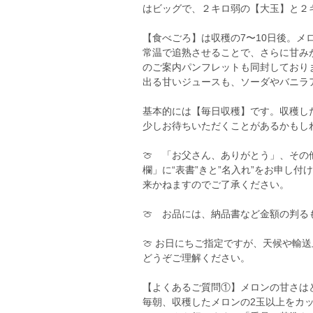
はビッグで、２キロ弱の【大玉】と２
【食べごろ】は収穫の7〜10日後。
常温で追熟させることで、さらに甘み
のご案内パンフレットも同封しており
出る甘いジュースも、ソーダやバニラ
基本的には【毎日収穫】です。収穫し
少しお待ちいただくことがあるかもし
🍈 「お父さん、ありがとう」、そ
欄」に“表書”きと”名入れ”をお申し
来かねますのでご了承ください。
🍈 お品には、納品書など金額の判
🍈 お日にちご指定ですが、天候や輸
どうぞご理解ください。
【よくあるご質問①】メロンの甘さは
毎朝、収穫したメロンの2玉以上をカ