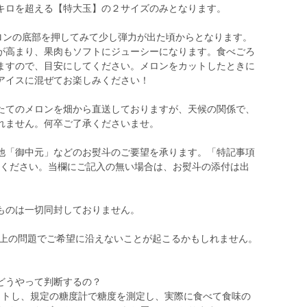
キロを超える【特大玉】の２サイズのみとなります。
メロンの底部を押してみて少し弾力が出た頃からとなります。
が高まり、果肉もソフトにジューシーになります。食べごろ
ますので、目安にしてください。メロンをカットしたときに
アイスに混ぜてお楽しみください！
たてのメロンを畑から直送しておりますが、天候の関係で、
れません。何卒ご了承くださいませ。
の他「御中元」などのお熨斗のご要望を承ります。「特記事項
付けください。当欄にご記入の無い場合は、お熨斗の添付は出
るものは一切同封しておりません。
送上の問題でご希望に沿えないことが起こるかもしれません。
どうやって判断するの？
ットし、規定の糖度計で糖度を測定し、実際に食べて食味の