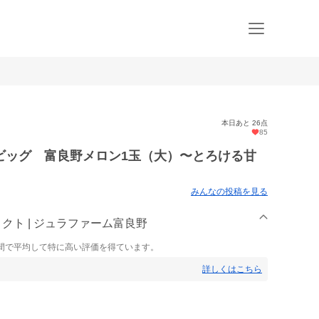
本日あと 26点
85
ビッグ 富良野メロン1玉（大）〜とろける甘
みんなの投稿を見る
クト | ジュラファーム富良野
間で平均して特に高い評価を得ています。
詳しくはこちら