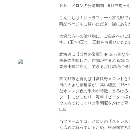
🍈🍈 メロンの発送期間：6月中旬〜8月
こんにちは！ジュラファーム富良野で
商品ページをご覧いただき、誠にあり
大切な方への贈り物に、ご自身へのご
す。1玉〜4玉で、玉数をお選びいただ
北海道は【自然の宝庫】🍀 真っ青な
最高の美味しさ。作物が生まれる畑に
要最小限に抑え、できるだけ環境に優
富良野市と言えば【富良野メロン】と言
日の大きな寒暖差が、高い糖度（16〜
なオレンジ色の果肉が特徴。とろける
フト】にぴったり。毎年リピーター様
ウス内でじっくりと手間暇をかけて育てた
👨🏻‍⚕️
当ファームでは、メロンの【ストレス
り広めに取っているため、根が四方八