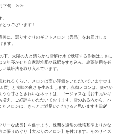
下旬 🍈🍈
す。
がとうございます！
褒美に、選りすぐりのギフトメロン（秀品）をお届けしま
けます。
空の下、太陽の力と清らかな雪解け水で栽培する作物はまさに
は３年寝かせた自家製堆肥や緑肥をすき込み、農薬使用を必
しい栽培法を取り入れています。
われるくらい、メロンは高い評価をいただいています🍈 1
18度）と食味の良さを生み出します。赤肉メロンは、爽やか
ような甘さときれいなネットは、ゴージャスな【お中元やギ
も増え、ご好評をいただいております。雪のある内から、ハ
メロンは、きっとご満足いただけると思います👨🏻‍🌾
フリーな成長】を促すよう、株間を通常の栽培基準よりかな
方に張りめぐり【大ぶりのメロン】を付けます。そのサイズ