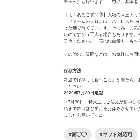
チェックも行います。「秀品」基準を
【よくあるご質問②】大箱の４玉入り
当ファームのメロンは、ストレスをか
った畑で育てています。その為、元気
いのですが５玉入る場合もあります。
了承ください。一箱の総重量も、もち
その他のご質問などは、お気軽にお問
保存方法
常温で保存し【食べごろ】が来たら、
ください。
2026年7月30日追記
⚠️7月30日 特大玉にご注文が集中
始まで数日ほど受付をお休みさせてい
ましたら幸いです⚠️
#新◯◯
#ギフト対応可