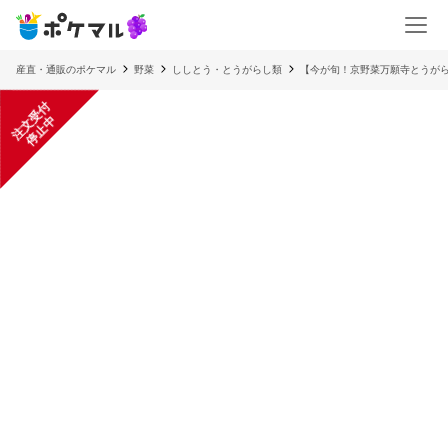
産直・通販のポケマル
野菜
ししとう・とうがらし類
【今が旬！京野菜万願寺とうが
注
文
受
付
停
止
中