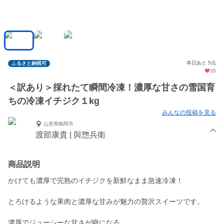
本日あと 5点
ふるさと納税可
35
＜訳あり＞採れたて瞬間冷凍！濃厚な甘さの雪国育
ちの冷凍イチジク１kg
みんなの投稿を見る
山形県鶴岡市
渡部康貴 | 與惣兵衛
商品説明
かけても濃厚で完熟のイチジクを新鮮なまま急速冷凍！
とろけるような果肉と濃厚な甘みが魅力の贅沢スイーツです。
濃厚でジューシーな甘さが癖になる