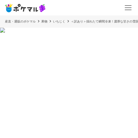
産直・通販のポケマル
果物
いちじく
＜訳あり＞採れたて瞬間冷凍！濃厚な甘さの雪国