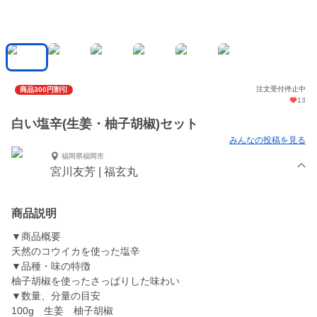
注文受付停止中
商品300円割引
13
白い塩辛(生姜・柚子胡椒)セット
みんなの投稿を見る
福岡県福岡市
宮川友芳 | 福玄丸
商品説明
▼商品概要
天然のコウイカを使った塩辛
▼品種・味の特徴
柚子胡椒を使ったさっぱりした味わい
▼数量、分量の目安
100g 生姜 柚子胡椒