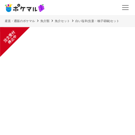
産直・通販のポケマル
魚介類
魚介セット
白い塩辛(生姜・柚子胡椒)セット
注
文
受
付
停
止
中