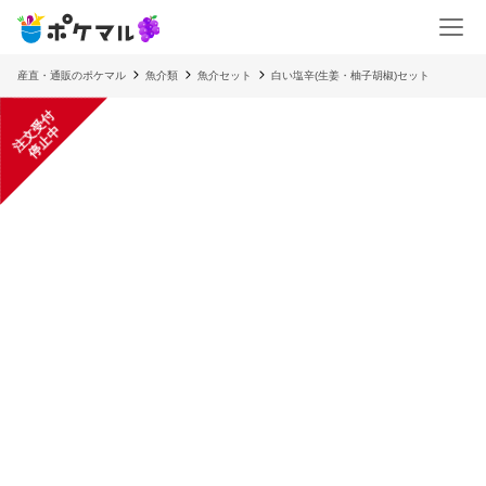
産直・通販のポケマル
魚介類
魚介セット
白い塩辛(生姜・柚子胡椒)セット
注
文
受
付
停
止
中