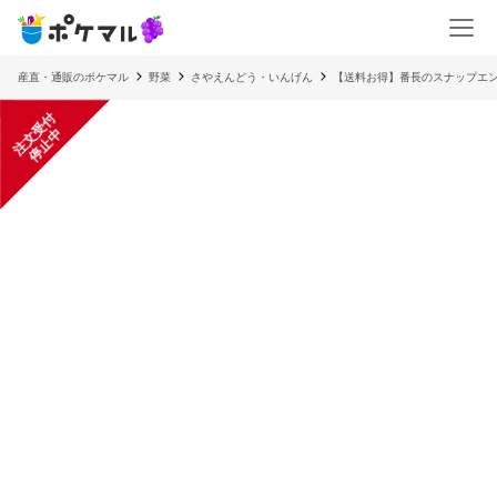
産直・通販のポケマル
野菜
さやえんどう・いんげん
【送料お得】番長のスナップエン
注
文
受
付
停
止
中