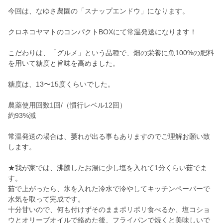
今回は、なゆさ農園の「スナップエンドウ」になります。
クロネコヤマトのコンパクトBOXにて常温発送になります！
こだわりは、「グルメ」という品種で、畑の栄養に魚100%の肥料
を用いて糖度と旨味を高めました。
糖度は、13〜15度くらいでした。
農薬使用回数1回/（慣行レベル12回）
約93%減
常温発送の場合は、萎れが出る事もありますのでご理解お願い致
します。
★我が家では、沸騰したお湯に少し塩を入れて1分くらい茹でま
す。
茹で上がったら、氷を入れた冷水で冷やしてキッチンペーパーで
水気を取って完成です。
十分甘いので、何も付けずそのままポリポリ食べるか、塩コショ
ウとオリーブオイルで絡めた後、フライパンで焼くと美味しいで