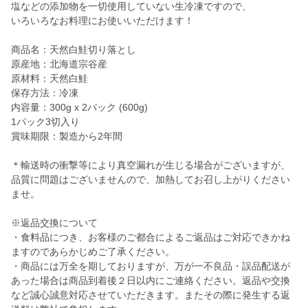
塩などの添加物を一切使用していない生冷凍ですので、
いろいろなお料理にお使いいただけます！
商品名：天然白鮭切り落とし
原産地：北海道宗谷産
原材料：天然白鮭
保存方法：冷凍
内容量：300g x 2パック (600g)
1パック3切入り
賞味期限：製造から2年間
＊輸送時の衝撃等により真空漏れが生じる場合がございますが、
品質に問題はございませんので、加熱してお召し上がりください
ませ。
※返品交換について
・食料品につき、お客様のご都合によるご返品はご対応できかね
ますのであらかじめご了承ください。
・商品には万全を期しておりますが、万が一不良品・誤品配送が
あった場合は商品到着後２日以内にご連絡ください。返品や交換
など誠心誠意対応させていただきます。またその際に発生する返