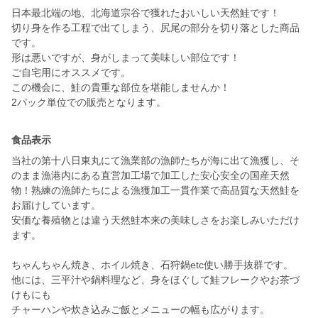
日本最北端の地、北海道宗谷で獲れたおいしい天然鮭です！
切り身を作る工程で出てしまう、尻尾の部分を切り落とした商品
です。
形は悪いですが、身がしまって美味しい部位です！
ご自宅用にオススメです。
この機会に、鮭の貴重な部位を堪能しませんか！
2パック単位での販売となります。
食品表示
当社の第十八日東丸にて漁業部の漁師たちが海に出て漁獲し、そ
のまま漁港内にある直営加工場で加工した安心安全の国産天然
物！熟練の漁師たちによる漁獲加工一貫作業で高品質な天然鮭を
お届けしています。
安価な養殖物とは違う天然鮭本来の美味しさをお楽しみいただけ
ます。
ちゃんちゃん焼き、ホイル焼き、石狩鍋etc使い勝手抜群です。
他には、三平汁や鍋料理など、身をほぐして鮭フレークやお茶づ
けもにも
チャーハンや炊き込みご飯とメニューの幅も広がります。