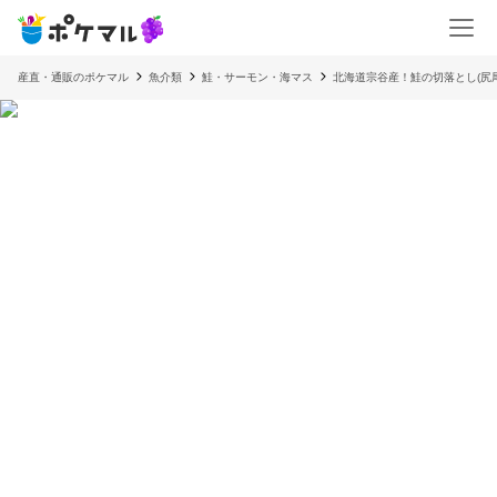
産直・通販のポケマル
魚介類
鮭・サーモン・海マス
北海道宗谷産！鮭の切落とし(尻尾部分