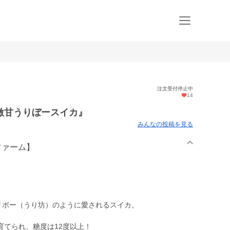
注文受付停止中
14
激甘うりぼースイカ』
みんなの投稿を見る
ファーム】
リボー（うり坊）のように愛されるスイカ。
育てられ、糖度は12度以上！