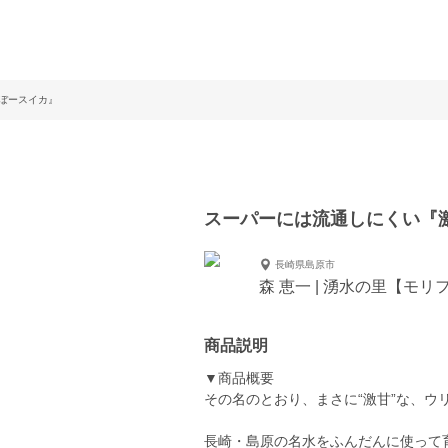
ぼースイカ』
スーパーには流通しにくい『
長崎県島原市
森 恵一 | 湧水の里【モリ
商品説明
▼商品概要
その名のとおり、まさに“激甘”な、ウ
長崎・島原の名水をふんだんに使って