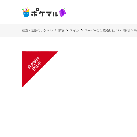
産直・通販のポケマル
果物
スイカ
スーパーには流通しにくい『激甘うり
注
文
受
付
停
止
中