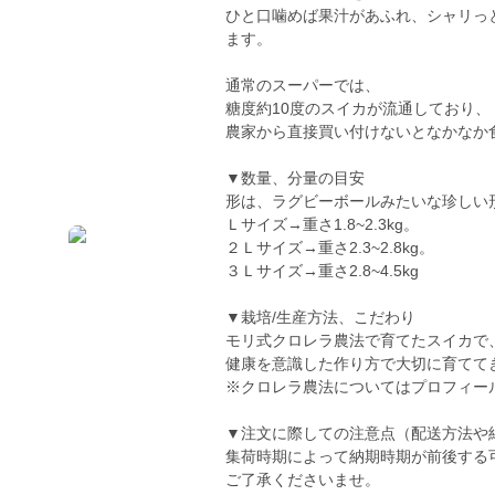
ひと口噛めば果汁があふれ、シャリっ
ます。
通常のスーパーでは、
糖度約10度のスイカが流通しており、
農家から直接買い付けないとなかなか
▼数量、分量の目安
形は、ラグビーボールみたいな珍しい
Ｌサイズ→重さ1.8~2.3kg。
２Ｌサイズ→重さ2.3~2.8kg。
３Ｌサイズ→重さ2.8~4.5kg
▼栽培/生産方法、こだわり
モリ式クロレラ農法で育てたスイカで
健康を意識した作り方で大切に育ててき
※クロレラ農法についてはプロフィー
▼注文に際しての注意点（配送方法や
集荷時期によって納期時期が前後する
ご了承くださいませ。