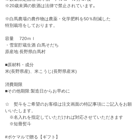
※20歳未満の飲酒は法律で禁止されています｡
※白馬農場の農作物は農薬・化学肥料を50％削減した
特別栽培をしております。
容量 720ｍｌ
・雪室貯蔵生酒 白馬そだち
原産地:長野県白馬村
■原材料・成分
米(長野県産)、米こうじ(長野県産米)
消費期限
■その他期限:製造日からお早めに
☆ 熨斗をご希望のお客様は注文画面の特記事項にご記入をお願
いいたします。
※名入れを指定していただければ対応させていただきます
※短冊熨斗
#ポケマルで贈る【ギフト】