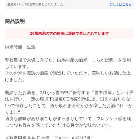
生産者バッジの基準が新しくなりました。
詳しくはこちら
商品説明
20歳未満の方の飲酒は法律で禁止されています
純米吟醸 生酒
弊社農場で大切に育てた、白馬村産の酒米「しらかば錦」を使用
しています。
そのお米を諏訪の酒蔵で醸造していただき、美味しいお酒に仕上
げました。
瓶詰したお酒を、2月から雪の中に保存する「雪中埋蔵」という手
法を行い、一定の環境下(温度0℃湿度90%以上、日光があたらな
い)で保存したことで、角が取れまろやかさが増したお酒に仕上が
りました。
適度な酸味があり喉ごしがすっきりしていて、フレッシュ感を残
しつつも旨みを感じていただける爽やかな味わいです。
※数量限定品名:日本酒 アルコール分:17度