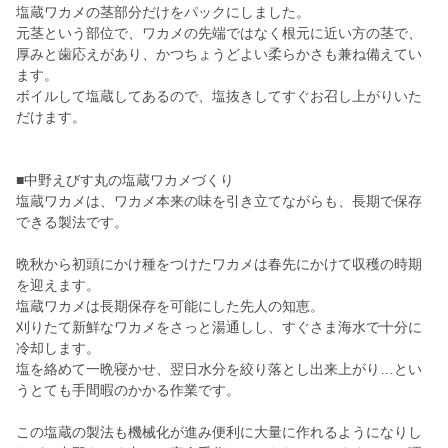
塩蔵ワカメの茎部分だけをパックにしました。
元茎という部位で、ワカメの先端ではなく根元に近い方の茎で、
厚みと歯応えがあり、かつちょうどよい柔らかさも兼ね備えてい
ます。
ボイルして塩蔵してあるので、塩抜きしてすぐお召し上がりいた
だけます。
■中野えびす丸の塩蔵ワカメづくり
塩蔵ワカメは、ワカメ本来の味を引き立てながらも、長期で保存
できる製法です。
晩秋から初頭にかけ種をつけたワカメは春先にかけて収穫の時期
を迎えます。
塩蔵ワカメは長期保存を可能にした先人の知恵。
刈りたて新鮮なワカメをさっと湯通しし、すぐさま海水で十分に
冷却します。
塩を絡めて一晩寝かせ、翌日水分を絞り落とし出来上がり…とい
うとても手間暇のかかる作業です。
この塩蔵の製法も機械化が進み便利に大量に作れるようになりし