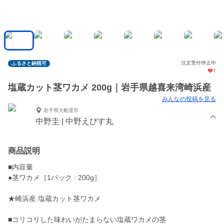
注文受付停止中
ふるさと納税可
7
塩蔵カット茎ワカメ 200g｜岩手県越喜来湾崎浜産
みんなの投稿を見る
岩手県大船渡市
中野圭 | 中野えびす丸
商品説明
■内容量
●茎ワカメ［1パック : 200g］
★崎浜産 塩蔵カット茎ワカメ
■コリコリした味わいがたまらない塩蔵ワカメの茎