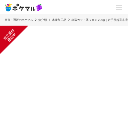
産直・通販のポケマル
魚介類
水産加工品
塩蔵カット茎ワカメ 200g｜岩手県越喜来
注
文
受
付
停
止
中