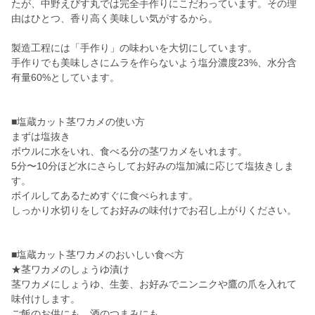
たが、中野えびす丸では完全手作りにこだわっています。その理
由はひとつ、香り高く美味しい気がするから。
製造工程には「手作り」の味わいを大切にしています。
手作りでも美味しさにムラを作らないよう塩分濃度23%、水分含
有量60%としています。
■塩蔵カット茎ワカメの使い方
まずは塩抜き
ボウルに水をいれ、食べる分の茎ワカメをいれます。
5分〜10分ほど水にさらしてお好みの塩加減に応じて塩抜きしま
す。
ボイルしてあるためすぐに食べられます。
しっかり水切りをしてお好みの味付けでお召し上がりください。
■塩蔵カット茎ワカメのおいしい食べ方
★茎ワカメのしょうゆ漬け
茎ワカメにしょうゆ、生姜、お好みでニンニクや鷹の爪を入れて
味付けします。
ご飯のお供にも、酒のつまみにも。