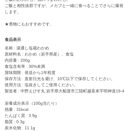
ご飯と相性抜群ですが、メカブと一緒に食べることでさらに爆発
します。
★煮物にもおすすめです。
食品表示
名称 : 湯通し塩蔵わかめ
原材料名 : わかめ（岩手県産）、食塩
内容量 : 200g
食塩含有率 : 30%未満
賞味期限 : 発送から1年程度
保存方法 : 直射日光を避け、10℃以下で保存してください。
使用方法 : 塩抜きしてご使用ください。
製造者 : 中野えびす丸 岩手県大船渡市三陸町越喜来字明神道19-4
栄養成分表示（100g当たり）
熱量 : 31kcal
たんぱく質 : 3.9g
脂質 : 0.3g
炭水化物 : 11.1g