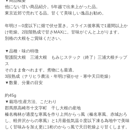
▼商品概要
他にない甘い商品紹介。5年越で出来上がった品。
東京近郊で売れてる品。甘くて美味しい逸品お勧め。
年明け～0度以下に畑で伏せ置き。スライス後寒風で1週間以上か
け乾燥。2段階熟成で甘さMAXに。甘味がぐんと上がります。
別格の大根をご賞味ください。
▼品種・味の特徴
聖護院大根 三浦大根 もみじステック（終了）三浦大根チップ
ス
そのまま食べれます。煮物にも最適。
3段熟成（ナリヒラ農法・年明け寝かせ・寒中天日乾燥）
▼数量、分量の目安
約45g
▼栽培/生産方法、こだわり
郡馬県高崎市十文字町 干し大根の産地
榛名梅林が適度な寒風を作り上州からっ風（榛名寒風、赤城おろ
し、軽井沢からの寒風）と1月最低気温０度以下凍る為地中で美味
しく甘味みを加え更に1桁のからっ風で天日乾燥より甘くします。