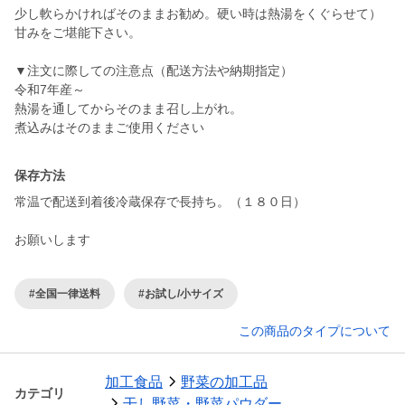
少し軟らかければそのままお勧め。硬い時は熱湯をくぐらせて）
甘みをご堪能下さい。
▼注文に際しての注意点（配送方法や納期指定）
令和7年産～
熱湯を通してからそのまま召し上がれ。
保存方法
常温で配送到着後冷蔵保存で長持ち。（１８０日）
お願いします
#全国一律送料
#お試し/小サイズ
この商品のタイプについて
加工食品
野菜の加工品
カテゴリ
干し野菜・野菜パウダー