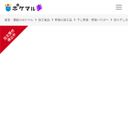
産直・通販のポケマル
加工食品
野菜の加工品
干し野菜・野菜パウダー
切り干し大
注
文
受
付
停
止
中