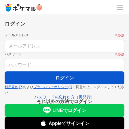
ログイン
メールアドレス
※必須
パスワード
※必須
ログイン
利用規約
および
プライバシーポリシー
に同意の上、
ログインしてくださ
い
パスワードを忘れた方（再発行）
それ以外の方法でログイン
LINEでログイン
Appleでサインイン