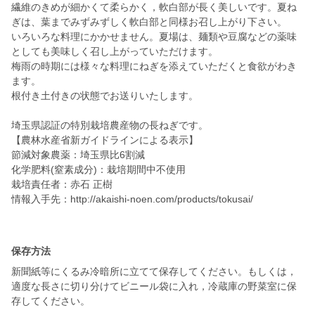
繊維のきめが細かくて柔らかく，軟白部が長く美しいです。夏ね
ぎは、葉までみずみずしく軟白部と同様お召し上がり下さい。
いろいろな料理にかかせません。夏場は、麺類や豆腐などの薬味
としても美味しく召し上がっていただけます。
梅雨の時期には様々な料理にねぎを添えていただくと食欲がわき
ます。
根付き土付きの状態でお送りいたします。
埼玉県認証の特別栽培農産物の長ねぎです。
【農林水産省新ガイドラインによる表示】
節減対象農薬：埼玉県比6割減
化学肥料(窒素成分)：栽培期間中不使用
栽培責任者：赤石 正樹
情報入手先：http://akaishi-noen.com/products/tokusai/
保存方法
新聞紙等にくるみ冷暗所に立てて保存してください。もしくは，
適度な長さに切り分けてビニール袋に入れ，冷蔵庫の野菜室に保
存してください。