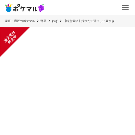
産直・通販のポケマル
野菜
ねぎ
【特別栽培】採れたて瑞々しい夏ねぎ
注
文
受
付
停
止
中