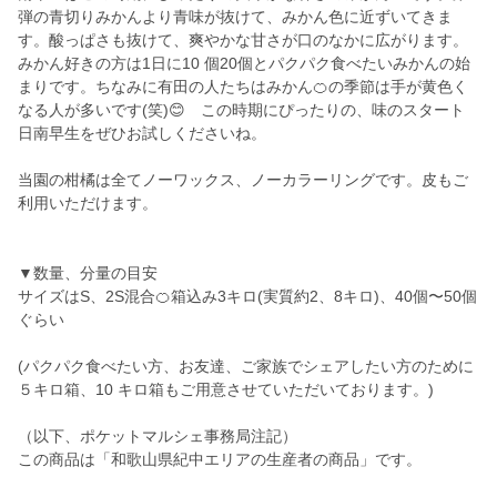
弾の青切りみかんより青味が抜けて、みかん色に近ずいてきま
す。酸っぱさも抜けて、爽やかな甘さが口のなかに広がります。
みかん好きの方は1日に10 個20個とパクパク食べたいみかんの始
まりです。ちなみに有田の人たちはみかん🍊の季節は手が黄色く
なる人が多いです(笑)😊 この時期にぴったりの、味のスタート
日南早生をぜひお試しくださいね。
当園の柑橘は全てノーワックス、ノーカラーリングです。皮もご
利用いただけます。
▼数量、分量の目安
サイズはS、2S混合🍊箱込み3キロ(実質約2、8キロ)、40個〜50個
ぐらい
(パクパク食べたい方、お友達、ご家族でシェアしたい方のために
５キロ箱、10 キロ箱もご用意させていただいております。)
（以下、ポケットマルシェ事務局注記）
この商品は「和歌山県紀中エリアの生産者の商品」です。