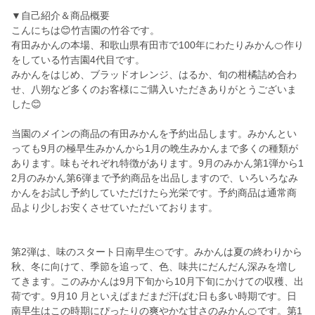
▼自己紹介＆商品概要
こんにちは😊竹吉園の竹谷です。
有田みかんの本場、和歌山県有田市で100年にわたりみかん🍊作り
をしている竹吉園4代目です。
みかんをはじめ、ブラッドオレンジ、はるか、旬の柑橘詰め合わ
せ、八朔など多くのお客様にご購入いただきありがとうございま
した😊
当園のメインの商品の有田みかんを予約出品します。みかんとい
っても9月の極早生みかんから1月の晩生みかんまで多くの種類が
あります。味もそれぞれ特徴があります。9月のみかん第1弾から1
2月のみかん第6弾まで予約商品を出品しますので、いろいろなみ
かんをお試し予約していただけたら光栄です。予約商品は通常商
品より少しお安くさせていただいております。
第2弾は、味のスタート日南早生🍊です。みかんは夏の終わりから
秋、冬に向けて、季節を追って、色、味共にだんだん深みを増し
てきます。このみかんは9月下旬から10月下旬にかけての収穫、出
荷です。9月10 月といえばまだまだ汗ばむ日も多い時期です。日
南早生はこの時期にぴったりの爽やかな甘さのみかん🍊です。第1