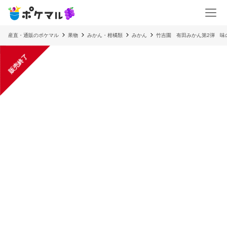
産直・通販のポケマル
果物
みかん・柑橘類
みかん
竹吉園 有田みかん第2弾 
販売終了