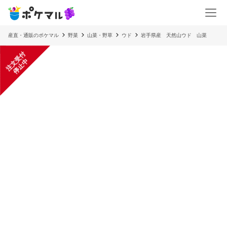
産直・通販のポケマル
野菜
山菜・野草
ウド
岩手県産 天然山ウド 山菜
注
文
受
付
停
止
中