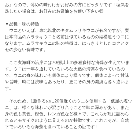
お』なので、薄めの味付けがお好みの方にピッタリです！塩気を
足したい場合は、お好みのお醤油をお使い下さい😊
▼品種・味の特徴
ウニといえば、東北以北のキタムラサキウニが有名ですが、実
は本商品のムラサキウニと名前は似ているものの結構違うウニに
なります。ムラサキウニの味の特徴は、はっきりとしたコクとク
セの少ない食味です。
ここ玄海町の沿岸には70種以上の多種多様な海藻が生えていま
す。ウニは一年を通していろいろな天然の海藻を食べているの
で、ウニの身の味わいも個体により様々です。個体によって甘味
や旨味、時には渋味もあったり、更にその身の濃淡も各々違いま
す。
そのため、1瓶作るのに20個近くのウニを使用する「仮屋の塩ウ
ニ」は、様々な味わいが混ざり合うことで味に深みがあり、また
身の色も黄色、橙色、レンガ色など様々で、これらが瓶に詰めら
れるとモザイクのように見えるのが特徴です。これこそが、自然
下でいろいろな海藻を食べていることの証です！