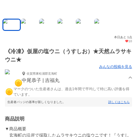
本日あと 1点
10
《冷凍》仮屋の塩ウニ（うすしお）★天然ムラサキ
ウニ★
みんなの投稿を見る
佐賀県東松浦郡玄海町
中尾恭子 | 吉福丸
マークのついた生産者さんは、過去1年間で平均して特に高い評価を得
ています。
生産者バッジの基準が新しくなりました。
詳しくはこちら
商品説明
▼商品概要
玄海町の沿岸で採取したムラサキウニの塩ウニです！『うすし