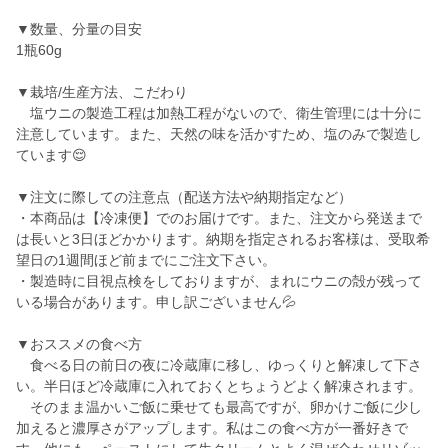
▼数量、分量の目安
1瓶60g
▼栽培/生産方法、こだわり
塩ウニの製造工程は加熱工程がないので、衛生管理には十分に
注意しています。また、天然の味を活かすため、塩のみで製造し
ています😌
▼注文に際しての注意点（配送方法や納期指定など）
・本商品は【冷凍便】でのお届けです。また、注文から発送まで
は長いと3日ほどかかります。納期を指定されるお客様は、受取希
望日の1週間ほど前までにご注文下さい。
・製造時に目視点検をしておりますが、まれにウニの殻が残って
いる場合があります。申し訳ございません💦
▼おススメの食べ方
食べる日の前日の夜に冷蔵庫に移し、ゆっくりと解凍して下さ
い。半日ほど冷蔵庫に入れておくとちょうどよく解凍されます。
そのまま温かいご飯に乗せても最高ですが、卵かけご飯に少し
加えると濃厚さがアップします。私はこの食べ方が一番好きで