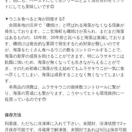
す。他にも、ペーストにして生クリームとよく混ぜ合わせリゾッ
トにしても美味しいです😊
▼ウニを食べると海が回復する⁉
全国各地の沿岸で「磯焼け」と呼ばれる海藻がなくなる現象が
発生しております。ここ玄海町も磯焼けが見られ、まだまだ海藻
はあるものの、10年前、20年前と比べると海藻は激減しておりま
す。磯焼けは複合的な要因で発生するため対策が難しいのです
が、海藻をたくさん食べるウニの数をコントロールすることで、
海藻の新芽の成長を助けることができます。特にムラサキウニは
飢餓に強いため、海藻が無くなっても生きながらえることがで
き、そのため初春に海藻が生え始めてもムラサキウニが一気に食
べ尽くしてしまい、海藻は成長することなく無くなってしまいま
す。
本商品の消費は、ムラサキウニの個体数コントロールに繋が
り、海藻の育成にも繋がります。こうやってヒトも環境維持に一
役買っているのです🥹
保存方法
到着後、ただちに冷凍庫に入れて下さい。未開封、冷凍状態で2ヶ
月保存可能です。冷蔵庫で解凍後、未開封であれば4日は保存可能