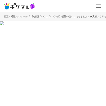
産直・通販のポケマル
魚介類
ウニ
《冷凍》仮屋の塩ウニ（うすしお）★天然ムラサ