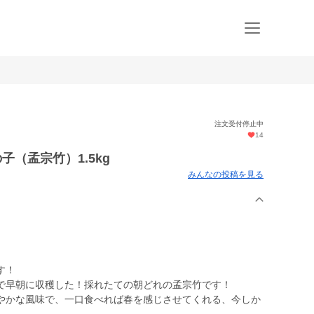
注文受付停止中
14
（孟宗竹）1.5kg
みんなの投稿を見る
す！
で早朝に収穫した！採れたての朝どれの孟宗竹です！
やかな風味で、一口食べれば春を感じさせてくれる、今しか