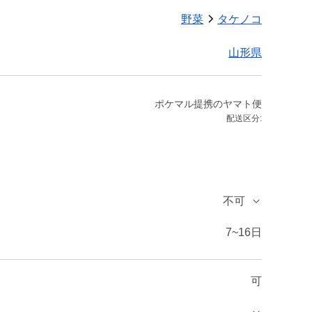
野菜
タケノコ
山形県
ポケマル提携のヤマト便
配送区分:
不可
7~16日
可