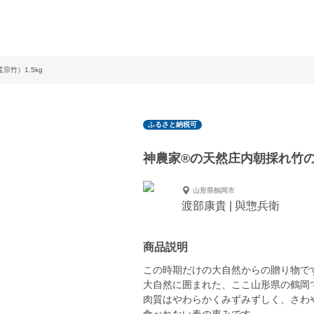
竹）1.5kg
ふるさと納税可
神農家®の天然庄内朝採れ竹の子
山形県鶴岡市
渡部康貴 | 與惣兵衛
商品説明
この時期だけの大自然からの贈り物で
大自然に囲まれた、ここ山形県の鶴岡
肉質はやわらかくみずみずしく、さわ