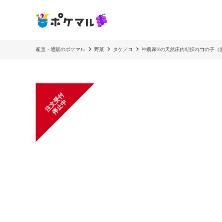
産直・通販のポケマル
野菜
タケノコ
神農家®の天然庄内朝採れ竹の子（孟宗
注
文
受
付
停
止
中