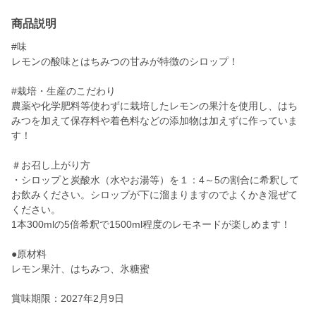
商品説明
#味
レモンの酸味とはちみつの甘みが特徴のシロップ！
#栽培・生産のこだわり
農薬や化学肥料等使わずに栽培したレモンの果汁を使用し、はち
みつを加えて保存料や着色料などの添加物は加えずに作っていま
す！
＃お召し上がり方
・シロップと炭酸水（水やお湯等）を１：4～5の割合に希釈して
お飲みください。シロップが下に溜まりますのでよくかき混ぜて
ください。
1本300mlの5倍希釈で1500ml程度のレモネードが楽しめます！
●原材料
レモン果汁、はちみつ、氷糖蜜
賞味期限：2027年2月9日