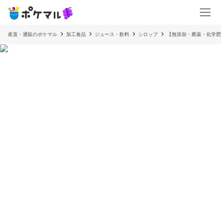
産直・通販のポケマル
加工食品
ジュース・飲料
シロップ
【無添加・農薬・化学肥