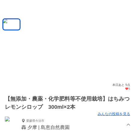
本日あと 5点
5
【無添加・農薬・化学肥料等不使用栽培】はちみつ
レモンシロップ 300ml×2本
みんなの投稿を見る
愛媛県今治市
轟 夕摩 | 島恵自然農園