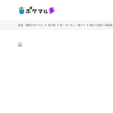
産直・通販のポケマル
魚介類
鮭・サーモン・海マス
脂のり抜群！純国産